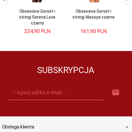
Obsessive Gorset i
Obsessive Gorset i
stringi Serena Love
stringi Alessya czarne
s
czarny
224,
90
PLN
161,
90
PLN
SUBSKRYPCJA
-- wpisz adres e-mail --
Obsługa klienta