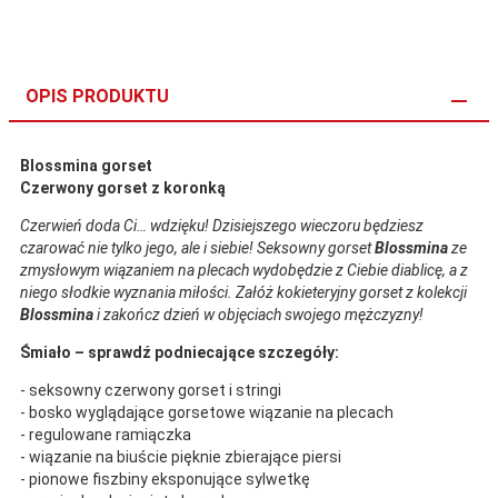
OPIS PRODUKTU
Blossmina gorset
Czerwony gorset z koronką
Czerwień doda Ci… wdzięku! Dzisiejszego wieczoru będziesz
czarować nie tylko jego, ale i siebie! Seksowny gorset
Blossmina
ze
zmysłowym wiązaniem na plecach wydobędzie z Ciebie diablicę, a z
niego słodkie wyznania miłości. Załóż kokieteryjny gorset z kolekcji
Blossmina
i zakończ dzień w objęciach swojego mężczyzny!
Śmiało – sprawdź podniecające szczegóły:
- seksowny czerwony gorset i stringi
- bosko wyglądające gorsetowe wiązanie na plecach
- regulowane ramiączka
- wiązanie na biuście pięknie zbierające piersi
- pionowe fiszbiny eksponujące sylwetkę