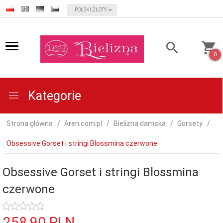
currency_h
POLSKI ZŁOTY
0
Kategorie
Strona główna
Aren.com.pl
Bielizna damska
Gorsety
Obsessive Gorset i stringi Blossmina czerwone
Obsessive Gorset i stringi Blossmina
czerwone
258,
90
PLN