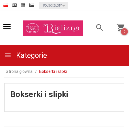
currency_h
POLSKI ZŁOTY
0
Kategorie
Strona główna
Bokserki i slipki
Bokserki i slipki