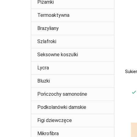
Piżamki
Termoaktywna
Brazyliany
Szlafroki
Seksowne koszulki
Lycra
Sukie
Bluzki
Pończochy samonośne
Podkolanówki damskie
Figi dziewczęce
Mikrofibra