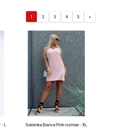
1
2
3
4
5
»
 - L
Sukienka Bianca Pink rozmiar - XL