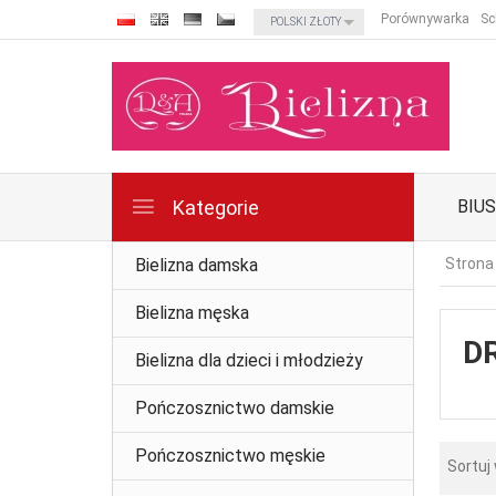
currency_h
Porównywarka
Sc
POLSKI ZŁOTY
Kategorie
BIU
Bielizna damska
Strona
Bielizna męska
D
Bielizna dla dzieci i młodzieży
Pończosznictwo damskie
Pończosznictwo męskie
Sortuj