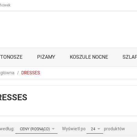
howek
STONOSZE
PIŻAMY
KOSZULE NOCNE
SZLAF
 główna
DRESSES
RESSES
sort
pop
 według:
Wyświetl po
produktów
CENY (ROSNĄCO)
24