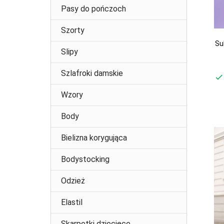
Pasy do pończoch
Szorty
Su
Slipy
Szlafroki damskie
Wzory
Body
Bielizna korygująca
Bodystocking
Odzież
Elastil
Skarpetki dziecięce