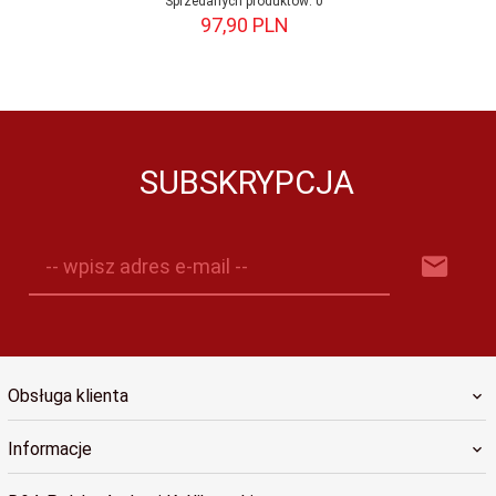
Sprzedanych produktów:
0
97,
90
PLN
SUBSKRYPCJA
-- wpisz adres e-mail --
Obsługa klienta
Informacje