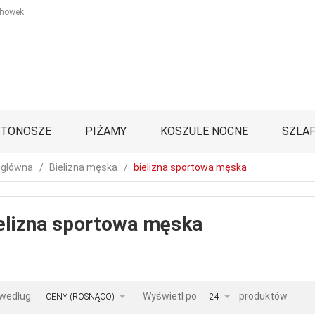
howek
STONOSZE
PIŻAMY
KOSZULE NOCNE
SZLAF
 główna
Bielizna męska
bielizna sportowa męska
elizna sportowa męska
sort
pop
 według:
Wyświetl po
produktów
CENY (ROSNĄCO)
24