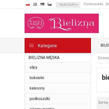
currency_h
Porównywarka
Sc
POLSKI ZŁOTY
Kategorie
BIU
BIELIZNA MĘSKA
Strona
slipy
bi
bokserki
kalesony
podkoszulki
Sortuj