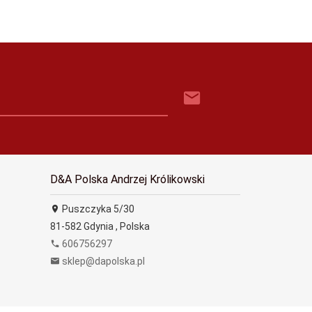
D&A Polska Andrzej Królikowski
Puszczyka 5/30
81-582
Gdynia
,
Polska
606756297
sklep@dapolska.pl