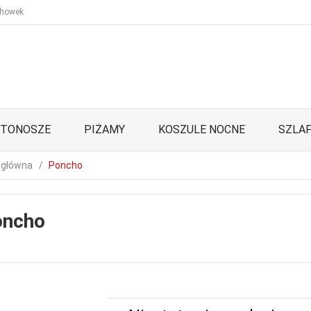
howek
STONOSZE
PIŻAMY
KOSZULE NOCNE
SZLAF
 główna
Poncho
oncho