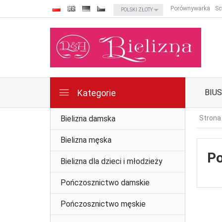
currency_h
Porównywarka
Sc
POLSKI ZŁOTY
Kategorie
BIU
Bielizna damska
Strona
Bielizna męska
P
Bielizna dla dzieci i młodzieży
Pończosznictwo damskie
Pończosznictwo męskie