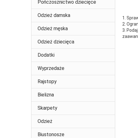
Pończosznictwo dziecięce
Odzież damska
1. Spra
2. Ogra
Odzież męska
3. Poda
zaawans
Odzież dziecięca
Dodatki
Wyprzedaże
Rajstopy
Bielizna
Skarpety
Odzież
Biustonosze