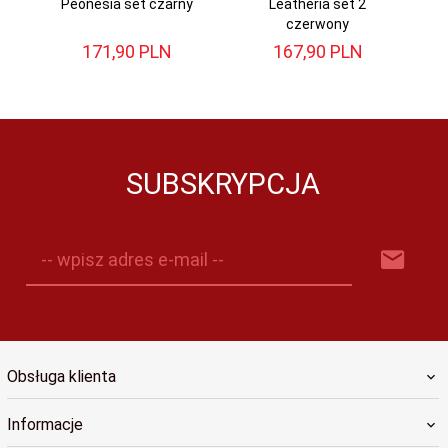
Peonesia set czarny
Leatheria set 2
czerwony
171,
90
PLN
167,
90
PLN
SUBSKRYPCJA
-- wpisz adres e-mail --
Obsługa klienta
Informacje