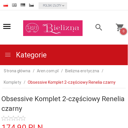
currency_h
POLSKI ZŁOTY
0
Kategorie
Strona główna
Aren.com.pl
Bielizna erotyczna
Komplety
Obsessive Komplet 2-częściowy Renelia czarny
Obsessive Komplet 2-częściowy Renelia
czarny
174,
90
PLN