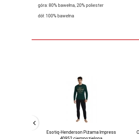
góra: 80% bawełna, 20% poliester
dół: 100% bawełna
Esotiq-Henderson Piżama Impress
C
40952 ciemnozielona