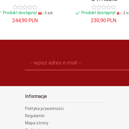
Produkt dostępny!
Produkt dostępny!
3 szt.
2 sz
244,
90
PLN
230,
90
PLN
-- wpisz adres e-mail --
Informacje
Polityka prywatności
Regulamin
Mapa strony