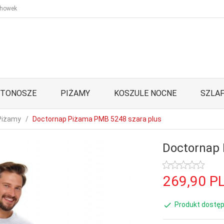
howek
STONOSZE
PIŻAMY
KOSZULE NOCNE
SZLAF
Piżamy
Doctornap Piżama PMB 5248 szara plus
Doctornap 
269,
90
P
Produkt dostęp