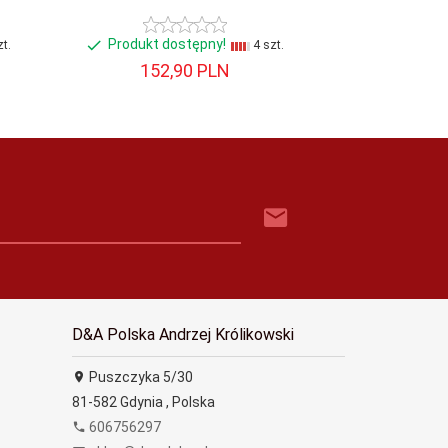
Produkt dostępny!
Produkt do
t.
4 szt.
152,
90
PLN
171,
D&A Polska Andrzej Królikowski
Puszczyka 5/30
81-582
Gdynia
,
Polska
606756297