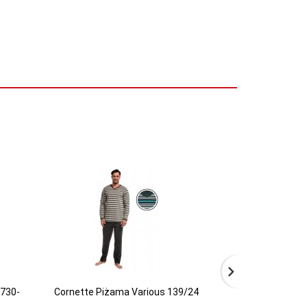
8730-
Cornette Piżama Various 139/24
Cornette Piża
gra