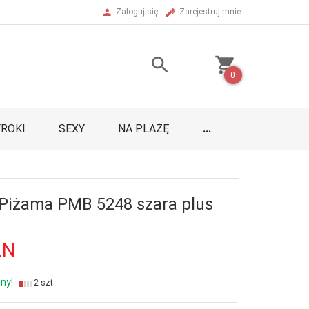
Zaloguj się
Zarejestruj mnie
0
ROKI
SEXY
NA PLAŻĘ
...
Piżama PMB 5248 szara plus
LN
ny!
2 szt.