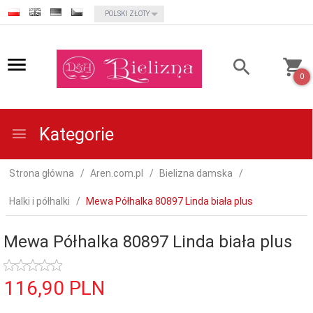
currency_h
POLSKI ZŁOTY
0
Kategorie
Strona główna
Aren.com.pl
Bielizna damska
Halki i półhalki
Mewa Półhalka 80897 Linda biała plus
Mewa Półhalka 80897 Linda biała plus
116,
90
PLN