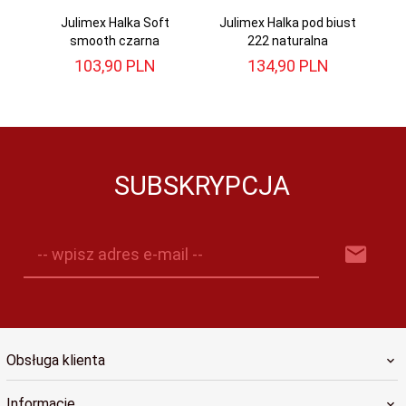
Julimex Halka Soft
Julimex Halka pod biust
M
smooth czarna
222 naturalna
103,
90
PLN
134,
90
PLN
SUBSKRYPCJA
-- wpisz adres e-mail --
Obsługa klienta
Informacje