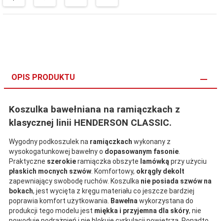
OPIS PRODUKTU
Koszulka bawełniana na ramiączkach z
klasycznej linii HENDERSON CLASSIC.
Wygodny podkoszulek na
ramiączkach
wykonany z
wysokogatunkowej bawełny o
dopasowanym fasonie
.
Praktyczne
szerokie
ramiączka obszyte
lamówką
przy użyciu
płaskich mocnych szwów
. Komfortowy,
okrągły dekolt
zapewniający swobodę ruchów. Koszulka
nie posiada szwów na
bokach
, jest wycięta z kręgu materiału co jeszcze bardziej
poprawia komfort użytkowania.
Bawełna
wykorzystana do
produkcji tego modelu jest
miękka i przyjemna dla skóry
, nie
powoduje podrażnień i nie blokuje cyrkulacji powietrza. Ponadto