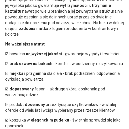
jej wysoka jakość gwarantuje
wytrzymałość
i
utrzymanie
kształtu
nawet po wielu praniach a jej zewnętrzna struktura nie
powoduje czepiania się do innych ubrać przez co świetnie
nadaje się do noszenia pod odzieżą wierzchnią. Na boku w dolnej
części
ozdobna metka
z logiem producenta w kontrastowym
kolorze.
Najważniejsze atuty:
☑️ bawełna
najwyższej jakości
- gwarancja wygody i trwałości
☑️
brak szwów na bokach
- komfort w codziennym użytkowaniu
☑️
miękka i przyjemna
dla ciała - brak podrażnień, odpowiednia
cyrkulacja powietrza
☑️
dopasowany
fason - jak druga skóra, doskonała pod
wierzchnią odzież
☑️ produkt
doceniony
przez tysiące użytkowników - w stałej
ofercie od wielu lat i wciąż wybierany przez rzesze klientów
☑️ koszulka w
eleganckim pudełku
- świetnie sprawdzi się jako
upominek