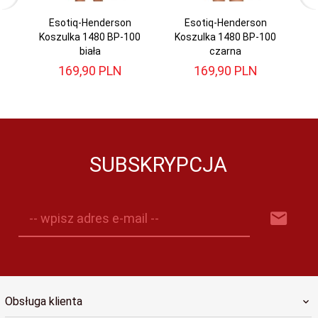
Esotiq-Henderson
Esotiq-Henderson
Koszulka 1480 BP-100
Koszulka 1480 BP-100
K
biała
czarna
169,
90
PLN
169,
90
PLN
SUBSKRYPCJA
-- wpisz adres e-mail --
Obsługa klienta