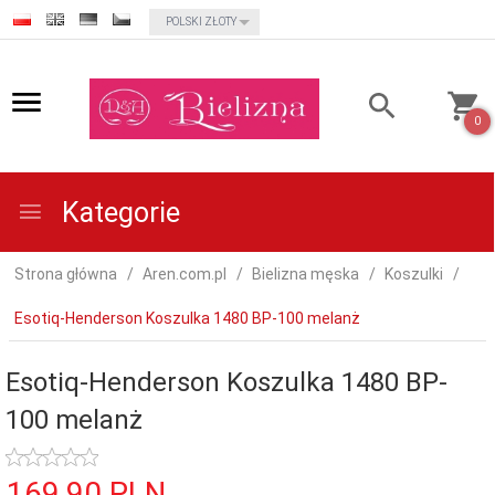
currency_h
POLSKI ZŁOTY
0
Kategorie
Strona główna
Aren.com.pl
Bielizna męska
Koszulki
Esotiq-Henderson Koszulka 1480 BP-100 melanż
Esotiq-Henderson Koszulka 1480 BP-
100 melanż
169,
90
PLN