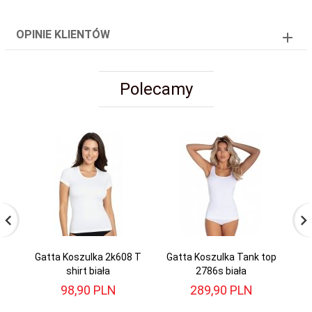
OPINIE KLIENTÓW
Polecamy
Gatta Koszulka 2k608 T
Gatta Koszulka Tank top
shirt biała
2786s biała
c
98,
90
PLN
289,
90
PLN