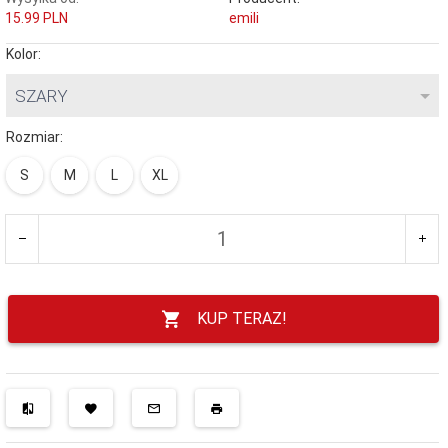
15.99 PLN
emili
Kolor:
SZARY
Rozmiar:
S
M
L
XL
KUP TERAZ!