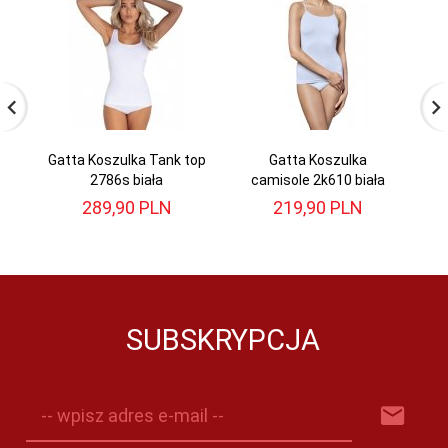
Gatta Koszulka Tank top
Gatta Koszulka
2786s biała
camisole 2k610 biała
c
289,
90
PLN
219,
90
PLN
SUBSKRYPCJA
-- wpisz adres e-mail --