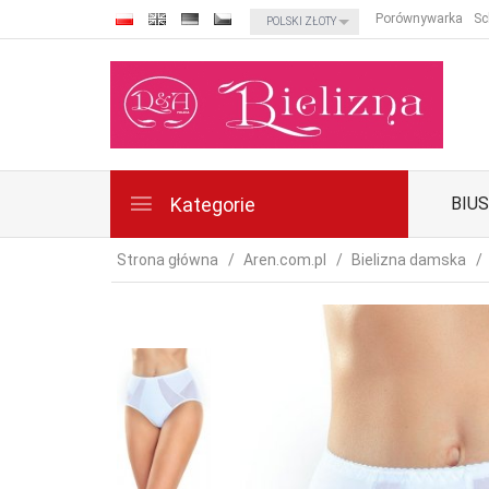
currency_h
Porównywarka
Sc
POLSKI ZŁOTY
Kategorie
BIU
Strona główna
Aren.com.pl
Bielizna damska