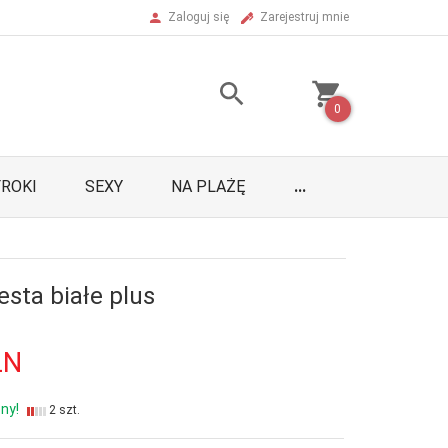
Zaloguj się
Zarejestruj mnie
0
ROKI
SEXY
NA PLAŻĘ
...
Vesta białe plus
LN
ny!
2 szt.