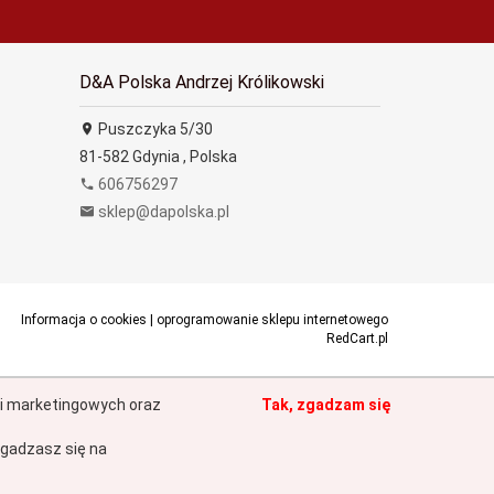
D&A Polska Andrzej Królikowski
Puszczyka 5/30
81-582
Gdynia
,
Polska
606756297
sklep@dapolska.pl
Informacja o cookies
|
oprogramowanie sklepu internetowego
RedCart.pl
h i marketingowych oraz
Tak, zgadzam się
gadzasz się na