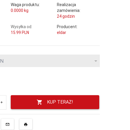
Waga produktu:
Realizacja
0.0000
kg
zamówienia:
24 godzin
Wysyłka od:
Producent:
15.99 PLN
eldar
LN
KUP TERAZ!