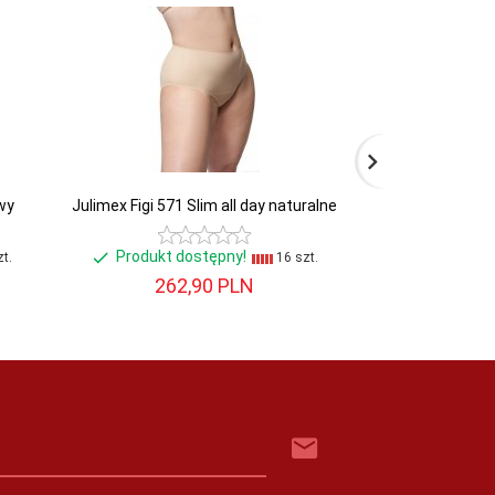
wy
Julimex Figi 571 Slim all day naturalne
Eldar Body 
Produkt dostępny!
Produkt d
t.
16 szt.
262,
90
PLN
117,