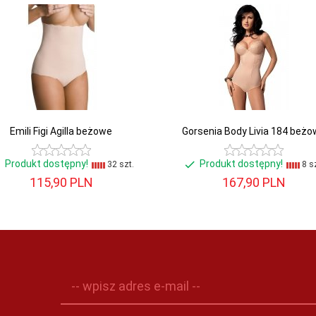
Emili Figi Agilla beżowe
Gorsenia Body Livia 184 beżo
Produkt dostępny!
Produkt dostępny!
32 szt.
8 sz
115,
90
PLN
167,
90
PLN
-- wpisz adres e-mail --