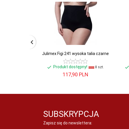
Julimex Figi 241 wysoka talia czarne
Produkt dostępny!
8 szt.
117,
90
PLN
SUBSKRYPCJA
Zapisz się do newslettera: