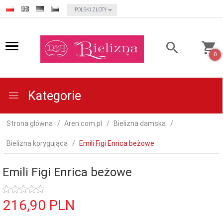
currency_h
POLSKI ZŁOTY
0
Kategorie
Strona główna
Aren.com.pl
Bielizna damska
Bielizna korygująca
Emili Figi Enrica beżowe
Emili Figi Enrica beżowe
216,
90
PLN