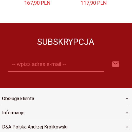
167,
90
PLN
117,
90
PLN
SUBSKRYPCJA
-- wpisz adres e-mail --
Obsługa klienta
Informacje
D&A Polska Andrzej Królikowski