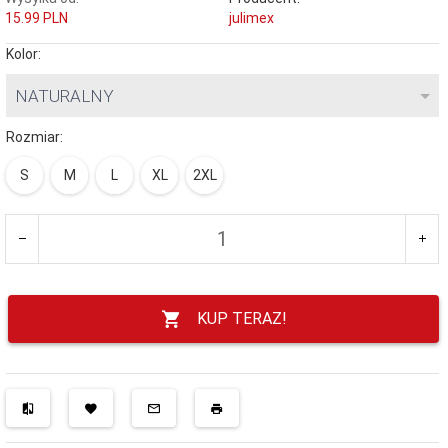
15.99 PLN
julimex
Kolor:
NATURALNY
Rozmiar:
S
M
L
XL
2XL
KUP TERAZ!