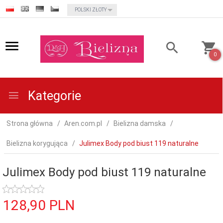
currency_h
POLSKI ZŁOTY
0
Kategorie
Strona główna
Aren.com.pl
Bielizna damska
Bielizna korygująca
Julimex Body pod biust 119 naturalne
Julimex Body pod biust 119 naturalne
128,
90
PLN