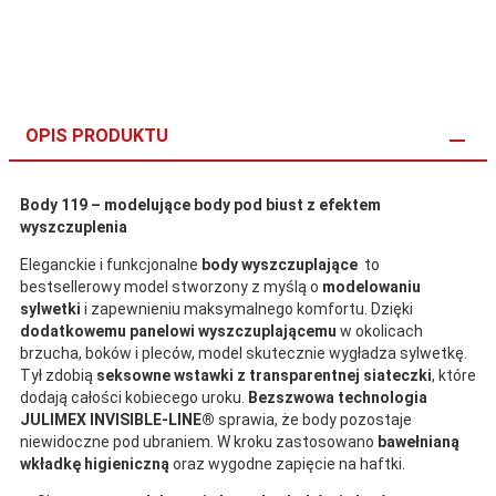
OPIS PRODUKTU
Body 119 – modelujące body pod biust z efektem
wyszczuplenia
Eleganckie i funkcjonalne
body wyszczuplające
to
bestsellerowy model stworzony z myślą o
modelowaniu
sylwetki
i zapewnieniu maksymalnego komfortu. Dzięki
dodatkowemu panelowi wyszczuplającemu
w okolicach
brzucha, boków i pleców, model skutecznie wygładza sylwetkę.
Tył zdobią
seksowne wstawki z transparentnej siateczki
, które
dodają całości kobiecego uroku.
Bezszwowa technologia
JULIMEX INVISIBLE-LINE®
sprawia, że body pozostaje
niewidoczne pod ubraniem. W kroku zastosowano
bawełnianą
wkładkę higieniczną
oraz wygodne zapięcie na haftki.