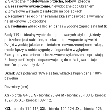
☑️ Skuteczne
modelowanie brzucha, boków i pleców
☑️
Bezszwowe wykończenie
, niewidoczne pod ubraniem
☑️ Zmysłowe
wstawki z siateczki
na pośladkach
☑️
Regulowane i odpinane ramiączka
z możliwością wymiany
na silikonowe lub ozdobne
☑️
Bawełniana wkładka higieniczna
i wygodne zapięcie na haftki
Body 119 to idealny wybór do dopasowanych stylizacji, kiedy
potrzebne jest subtelne, ale skuteczne wsparcie sylwetki.
Dzięki wysokiej jakości materiałom i nowoczesnej konstrukcji,
model łączy w sobie wygodę z eleganckim wyglądem.
Elastyczny materiał oraz bezszwowe wykończenie sprawiają,
że body perfekcyjnie dopasowuje się do ciała i gwarantuje
komfort przez cały dzień.
Skład:
82% poliamid, 18% elastan, wkładka higieniczna: 100%
bawełna
Rozmiary (cm):
XS
- biorda: 84-88,
S
- biorda: 90-94,
M
- biorda: 96-100,
L
- biorda:
102-106,
XL
- biorda: 108-112,
XXL
- biorda: 114-118,
3XL
- biorda: 120-124,
4XL
- biorda: 126-