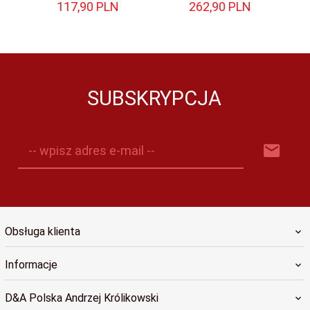
117,
90
PLN
262,
90
PLN
SUBSKRYPCJA
-- wpisz adres e-mail --
Obsługa klienta
Informacje
D&A Polska Andrzej Królikowski