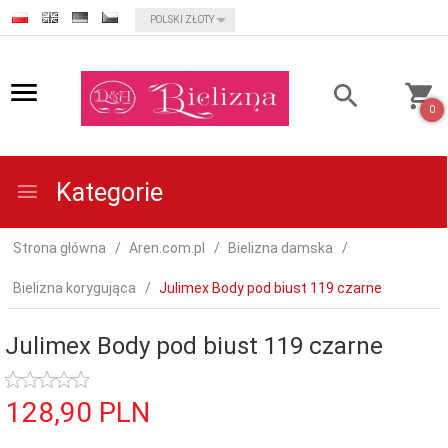
currency_h
POLSKI ZŁOTY
0
Kategorie
Strona główna
Aren.com.pl
Bielizna damska
Bielizna korygująca
Julimex Body pod biust 119 czarne
Julimex Body pod biust 119 czarne
128,
90
PLN