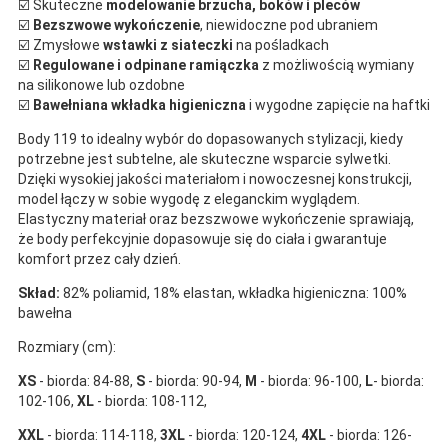
☑️ Skuteczne
modelowanie brzucha, boków i pleców
☑️
Bezszwowe wykończenie
, niewidoczne pod ubraniem
☑️ Zmysłowe
wstawki z siateczki
na pośladkach
☑️
Regulowane i odpinane ramiączka
z możliwością wymiany
na silikonowe lub ozdobne
☑️
Bawełniana wkładka higieniczna
i wygodne zapięcie na haftki
Body 119 to idealny wybór do dopasowanych stylizacji, kiedy
potrzebne jest subtelne, ale skuteczne wsparcie sylwetki.
Dzięki wysokiej jakości materiałom i nowoczesnej konstrukcji,
model łączy w sobie wygodę z eleganckim wyglądem.
Elastyczny materiał oraz bezszwowe wykończenie sprawiają,
że body perfekcyjnie dopasowuje się do ciała i gwarantuje
komfort przez cały dzień.
Skład:
82% poliamid, 18% elastan, wkładka higieniczna: 100%
bawełna
Rozmiary (cm):
XS
- biorda: 84-88,
S
- biorda: 90-94,
M
- biorda: 96-100,
L
- biorda:
102-106,
XL
- biorda: 108-112,
XXL
- biorda: 114-118,
3XL
- biorda: 120-124,
4XL
- biorda: 126-