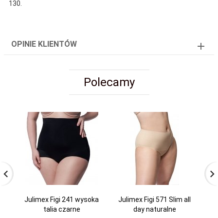
130.
OPINIE KLIENTÓW
Polecamy
Julimex Figi 241 wysoka
Julimex Figi 571 Slim all
E
talia czarne
day naturalne