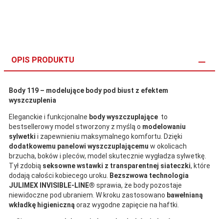
OPIS PRODUKTU
Body 119 – modelujące body pod biust z efektem
wyszczuplenia
Eleganckie i funkcjonalne
body wyszczuplające
to
bestsellerowy model stworzony z myślą o
modelowaniu
sylwetki
i zapewnieniu maksymalnego komfortu. Dzięki
dodatkowemu panelowi wyszczuplającemu
w okolicach
brzucha, boków i pleców, model skutecznie wygładza sylwetkę.
Tył zdobią
seksowne wstawki z transparentnej siateczki
, które
dodają całości kobiecego uroku.
Bezszwowa technologia
JULIMEX INVISIBLE-LINE®
sprawia, że body pozostaje
niewidoczne pod ubraniem. W kroku zastosowano
bawełnianą
wkładkę higieniczną
oraz wygodne zapięcie na haftki.