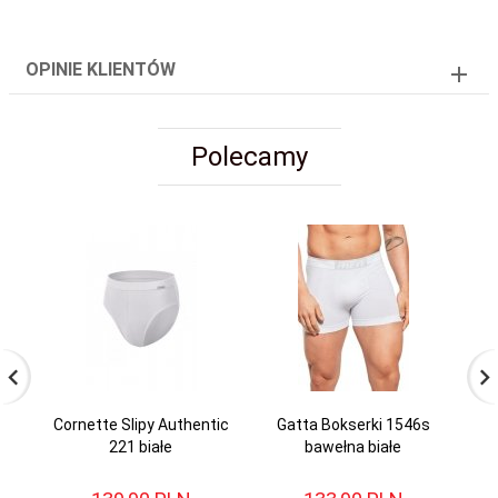
OPINIE KLIENTÓW
Polecamy
Cornette Slipy Authentic
Gatta Bokserki 1546s
La
221 białe
bawełna białe