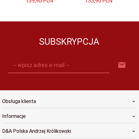
139,
90
PLN
133,
90
PLN
SUBSKRYPCJA
-- wpisz adres e-mail --
Obsługa klienta
Informacje
D&A Polska Andrzej Królikowski