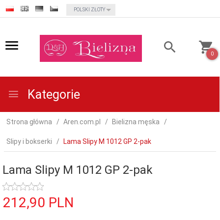
currency_h
POLSKI ZŁOTY
0
Kategorie
Strona główna
Aren.com.pl
Bielizna męska
Slipy i bokserki
Lama Slipy M 1012 GP 2-pak
Lama Slipy M 1012 GP 2-pak
212,
90
PLN