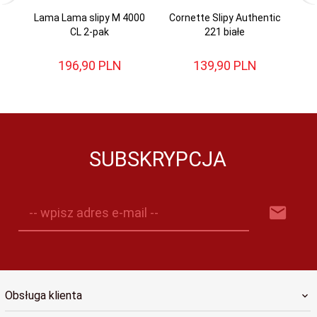
Lama Lama slipy M 4000
Cornette Slipy Authentic
G
CL 2-pak
221 białe
196,
90
PLN
139,
90
PLN
SUBSKRYPCJA
-- wpisz adres e-mail --
Obsługa klienta