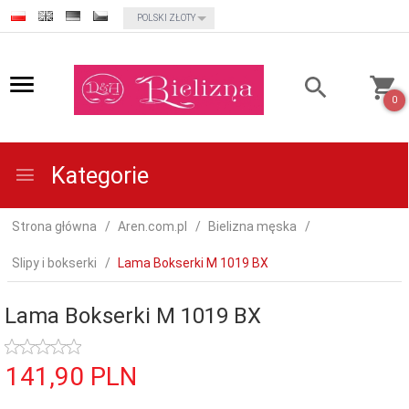
currency_h
POLSKI ZŁOTY
0
Kategorie
Strona główna
Aren.com.pl
Bielizna męska
Slipy i bokserki
Lama Bokserki M 1019 BX
Lama Bokserki M 1019 BX
141,
90
PLN