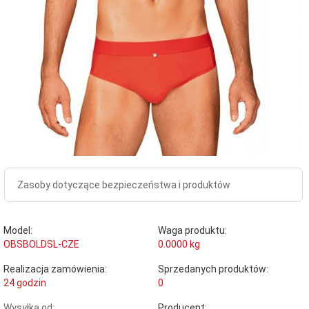
Zasoby dotyczące bezpieczeństwa i produktów
Model:
Waga produktu:
OBSBOLDSL-CZE
0.0000
kg
Realizacja zamówienia:
Sprzedanych produktów:
24 godzin
0
Wysyłka od:
Producent: