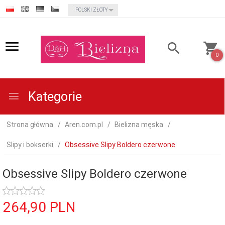
currency_h
POLSKI ZŁOTY
0
Kategorie
Strona główna
Aren.com.pl
Bielizna męska
Slipy i bokserki
Obsessive Slipy Boldero czerwone
Obsessive Slipy Boldero czerwone
264,
90
PLN