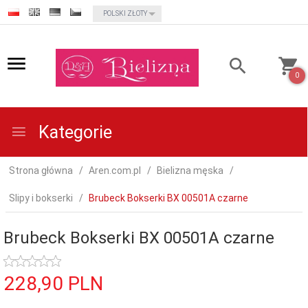
currency_h
POLSKI ZŁOTY
0
Kategorie
Strona główna
Aren.com.pl
Bielizna męska
Slipy i bokserki
Brubeck Bokserki BX 00501A czarne
Brubeck Bokserki BX 00501A czarne
228,
90
PLN