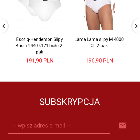
Esotiq-Henderson Slipy
Lama Lama slipy M 4000
Basic 1440 k121 białe 2-
CL 2-pak
pak
191,
90
PLN
196,
90
PLN
SUBSKRYPCJA
-- wpisz adres e-mail --