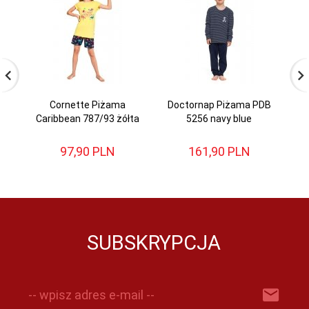
Cornette Piżama
Doctornap Piżama PDB
D
Caribbean 787/93 żółta
5256 navy blue
97,
90
PLN
161,
90
PLN
SUBSKRYPCJA
-- wpisz adres e-mail --