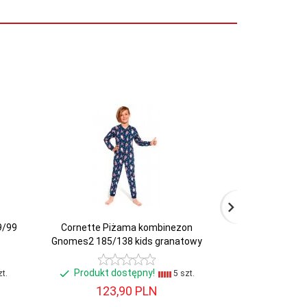
9/99
Cornette Piżama kombinezon
Cornette Piżam
Gnomes2 185/138 kids granatowy
kid
Produkt dostępny!
Produkt d
t.
5 szt.
123,
90
PLN
108,