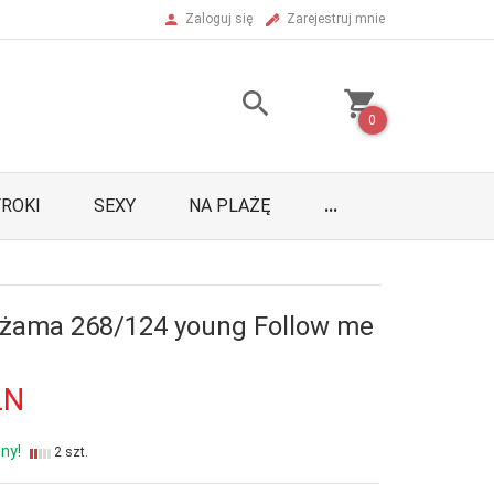
Zaloguj się
Zarejestruj mnie
0
ROKI
SEXY
NA PLAŻĘ
...
iżama 268/124 young Follow me
LN
ny!
2 szt.