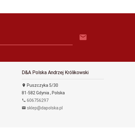
D&A Polska Andrzej Królikowski
Puszczyka 5/30
81-582
Gdynia
,
Polska
606756297
sklep@dapolska.pl