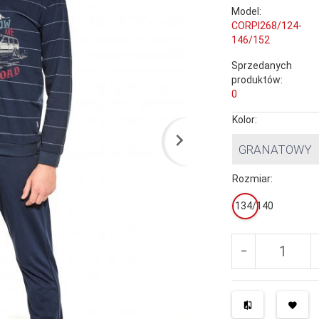
Model:
CORPI268/124-
146/152
Sprzedanych
produktów:
0
Kolor:
GRANATOWY
Rozmiar:
134/140