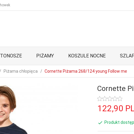
howek
STONOSZE
PIŻAMY
KOSZULE NOCNE
SZLAF
Piżama chłopięca
Cornette Piżama 268/124 young Follow me
Cornette P
122,
90
P
Produkt dostęp