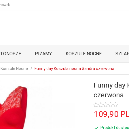
howek
STONOSZE
PIŻAMY
KOSZULE NOCNE
SZLAF
Koszule Nocne
Funny day Koszula nocna Sandra czerwona
Funny day 
czerwona
109,
90
P
Produkt dostęp