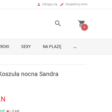
Zaloguj się
Zarejestruj mnie
0
ROKI
SEXY
NA PLAŻĘ
...
Koszula nocna Sandra
LN
ny!
2 szt.