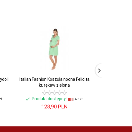
ydoll
Italian Fashion Koszula nocna Felicita
Ewana Koszula 
kr. rękaw zielona
Produkt dostępny!
Produkt do
t.
4 szt.
128,
90
PLN
106,