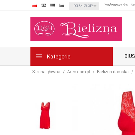
currency_h
Porównywarka
Sc
POLSKI ZŁOTY
Kategorie
BIU
Strona główna
Aren.com.pl
Bielizna damska