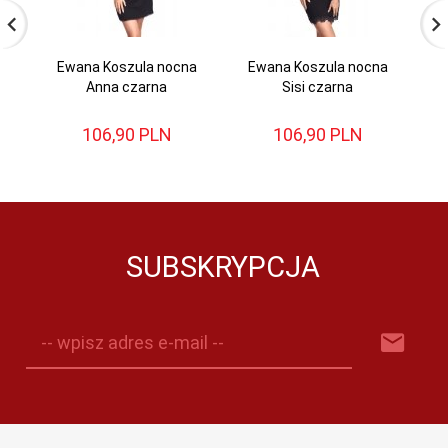
Ewana Koszula nocna
Ewana Koszula nocna
Anna czarna
Sisi czarna
He
106,
90
PLN
106,
90
PLN
SUBSKRYPCJA
-- wpisz adres e-mail --