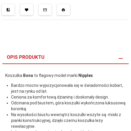
OPIS PRODUKTU
Koszulka
Bona
to flagowy model marki
Nipplex
.
Bardzo mocno wypozycjonowała się w świadomości kobiet,
jest na rynku od lat.
Ceniona za komfortową dzianinę i doskonały design.
Odcinana pod biustem, góra koszulki wykończona luksusową
koronką.
Na wysokości biustu wewnątrz koszulki wszyte są miski z
pianki konstrukcyjnej, dzięki czemu koszulka leży
rewelacyjnie.