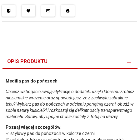
OPIS PRODUKTU
Medilla pas do pończoch
Chcesz wzbogacić swoją stylizację o dodatek, dzięki któremu zrobisz
nieziemskie wrażenie oraz spowodujesz, że z zachwytu zabraknie
tchu? Wybierz pas do pończoch w odcieniu ponętnej czerni, obudź w
sobie naturę kusicielki i rozkoszuj się delikatnością transparentnego
materiału. Spraw, aby upojne chwile zostały z Tobą na dłużej!
Poznaj więcej szczegółów:
☑️ stylowy pas do pończoch w kolorze czerni
☑️ subtelna, lekko prześwitująca koronka – znakomicie otuli