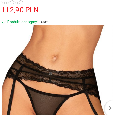
112,
90
PLN
Produkt dostępny!
4 szt.