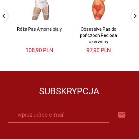
Róża Pas Amorre biały
Obsessive Pas do
pończoch Rediosa
czerwony
108,
90
PLN
97,
90
PLN
SUBSKRYPCJA
-- wpisz adres e-mail --