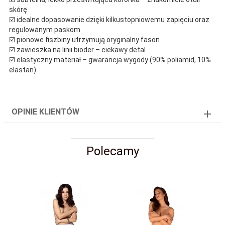
skórę
☑️ idealne dopasowanie dzięki kilkustopniowemu zapięciu oraz
regulowanym paskom
☑️ pionowe fiszbiny utrzymują oryginalny fason
☑️ zawieszka na linii bioder – ciekawy detal
☑️ elastyczny materiał – gwarancja wygody (90% poliamid, 10%
elastan)
OPINIE KLIENTÓW
Polecamy