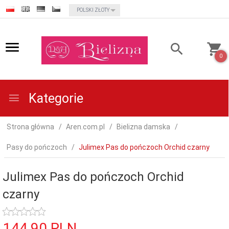
currency_h
POLSKI ZŁOTY
0
Kategorie
Strona główna
Aren.com.pl
Bielizna damska
Pasy do pończoch
Julimex Pas do pończoch Orchid czarny
Julimex Pas do pończoch Orchid
czarny
144,
90
PLN