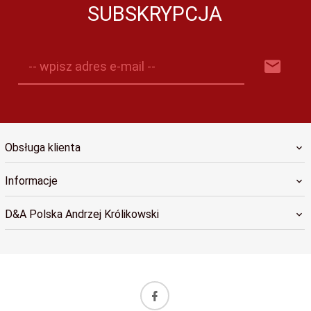
SUBSKRYPCJA
-- wpisz adres e-mail --
Obsługa klienta
Informacje
D&A Polska Andrzej Królikowski
sklep@dapolska.pl