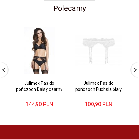
Polecamy
Julimex Pas do
Julimex Pas do
R
pończoch Daisy czarny
pończoch Fuchsia biały
144,
90
PLN
100,
90
PLN