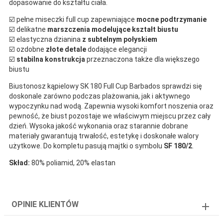
dopasowanie do kształtu ciała.
☑️ pełne miseczki full cup zapewniające
mocne podtrzymanie
☑️ delikatne
marszczenia modelujące kształt biustu
☑️ elastyczna dzianina
z subtelnym połyskiem
☑️ ozdobne
złote detale
dodające elegancji
☑️
stabilna konstrukcja
przeznaczona także dla większego
biustu
Biustonosz kąpielowy SK 180 Full Cup Barbados sprawdzi się
doskonale zarówno podczas plażowania, jak i aktywnego
wypoczynku nad wodą. Zapewnia wysoki komfort noszenia oraz
pewność, że biust pozostaje we właściwym miejscu przez cały
dzień. Wysoka jakość wykonania oraz starannie dobrane
materiały gwarantują trwałość, estetykę i doskonałe walory
użytkowe. Do kompletu pasują majtki o symbolu
SF 180/2
.
Skład:
80% poliamid, 20% elastan
OPINIE KLIENTÓW