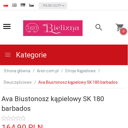
currency_h
POLSKI ZŁOTY
0
Kategorie
Strona główna
Aren.com.pl
Stroje Kąpielowe
Dwuczęściowe
Ava Biustonosz kąpielowy SK 180 barbados
Ava Biustonosz kąpielowy SK 180
barbados
164,
90
PLN