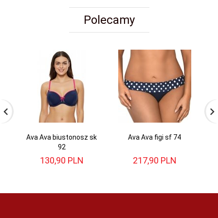
Polecamy
Ava Ava biustonosz sk
Ava Ava figi sf 74
A
92
130,
90
PLN
217,
90
PLN