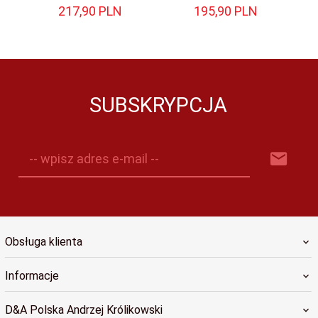
217,
90
PLN
195,
90
PLN
SUBSKRYPCJA
-- wpisz adres e-mail --
Obsługa klienta
Informacje
D&A Polska Andrzej Królikowski