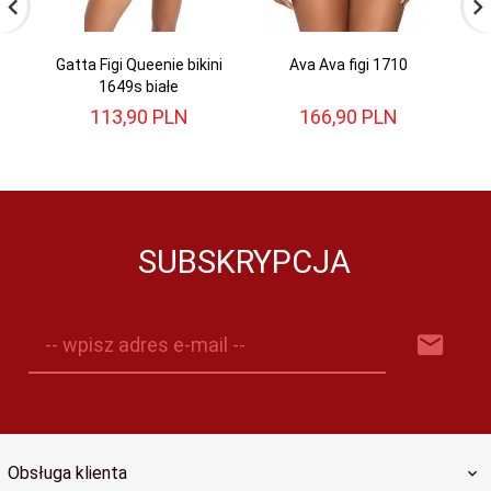
Gatta Figi Queenie bikini
Ava Ava figi 1710
Ga
1649s białe
113,
90
PLN
166,
90
PLN
SUBSKRYPCJA
-- wpisz adres e-mail --
Obsługa klienta