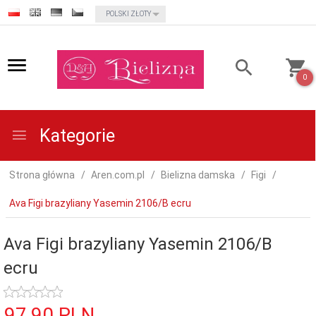
currency_h
POLSKI ZŁOTY
0
Kategorie
Strona główna
Aren.com.pl
Bielizna damska
Figi
Ava Figi brazyliany Yasemin 2106/B ecru
Ava Figi brazyliany Yasemin 2106/B
ecru
97,
90
PLN