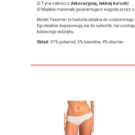
☑️ Tył w całości z
dekoracyjnej, lekkiej koronki
☑️ Miękkie materiały gwarantujące wygodę przez ca
Model Yasemin to bielizna idealna do codziennego 
figi idealnie dopasowują się do sylwetki, nie ucisk
kobiecego wdzięku.
Skład:
91% poliamid, 5% bawełna, 4% elastan