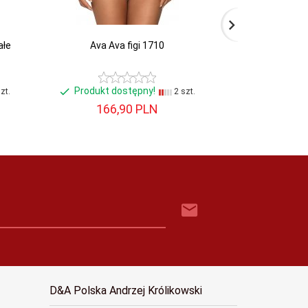
ałe
Ava Ava figi 1710
Gatta Figi 
Produkt dostępny!
Produkt do
zt.
2 szt.
166,
90
PLN
113,
D&A Polska Andrzej Królikowski