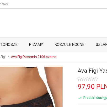
howek
STONOSZE
PIŻAMY
KOSZULE NOCNE
SZLAF
Figi
Ava Figi Yasemin 2106 czarne
Ava Figi Y
97,
90
PL
Produkt dostęp