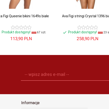
a Figi Queenie bikini 1649s białe
Ava Figi stringi Crystal 1396 bi
Produkt dostępny!
Produkt dostępny!
67 szt.
23 s
113,
90
PLN
258,
90
PLN
-- wpisz adres e-mail --
Informacje