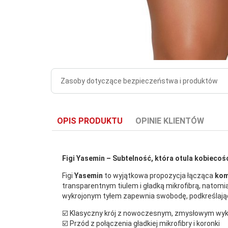
Zasoby dotyczące bezpieczeństwa i produktów
OPIS PRODUKTU
OPINIE KLIENTÓW
Figi Yasemin – Subtelność, która otula kobiecoś
Figi
Yasemin
to wyjątkowa propozycja łącząca
kom
transparentnym tiulem i gładką mikrofibrą, natomia
wykrojonym tyłem zapewnia swobodę, podkreślając
☑️ Klasyczny krój z nowoczesnym, zmysłowym w
☑️ Przód z połączenia gładkiej mikrofibry i koronki