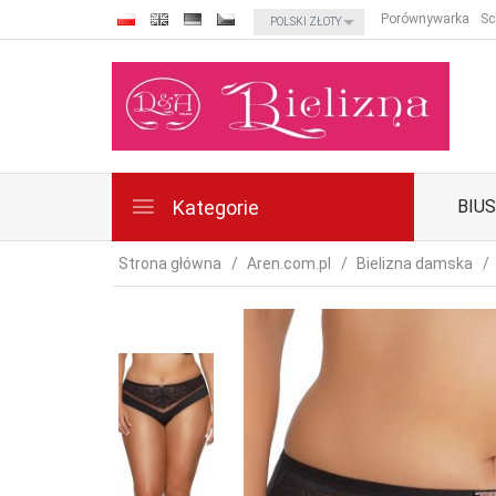
currency_h
Porównywarka
Sc
POLSKI ZŁOTY
Kategorie
BIU
Strona główna
Aren.com.pl
Bielizna damska