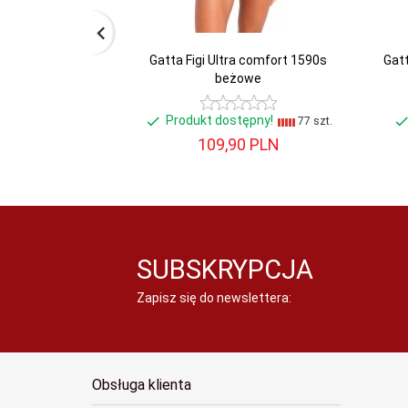
Gatta Figi Ultra comfort 1590s
Gatt
beżowe
Produkt dostępny!
77 szt.
109,
90
PLN
SUBSKRYPCJA
Zapisz się do newslettera:
Obsługa klienta