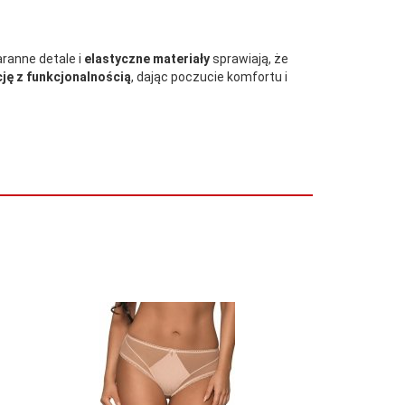
aranne detale i
elastyczne materiały
sprawiają, że
ję z funkcjonalnością
, dając poczucie komfortu i