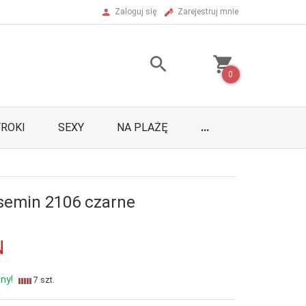
Zaloguj się
Zarejestruj mnie
0
ROKI
SEXY
NA PLAŻĘ
...
asemin 2106 czarne
N
ny!
7 szt.