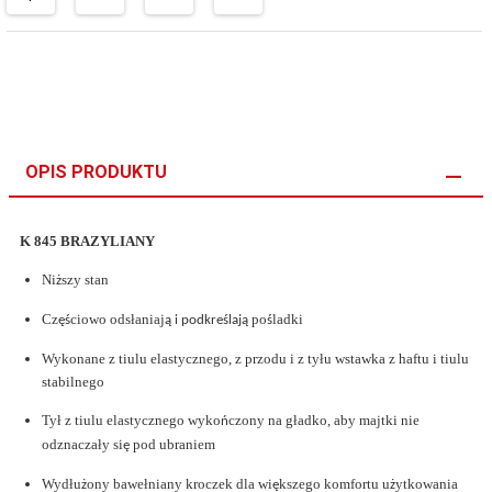
OPIS PRODUKTU
K 845 BRAZYLIANY
Ni
szy stan
ż
Cz
ciowo ods
ł
aniaj
po
ladki
ęś
ą i podkreślają
ś
Wykonane z tiulu elastycznego, z przodu i z tyłu wstawka z haftu i tiulu
stabilnego
Tył z tiulu elastycznego wyko
czony na g
ł
adko, aby majtki nie
ń
odznacza
ł
y si
pod ubraniem
ę
Wydłu
ony bawe
ł
niany kroczek dla wi
kszego komfortu u
ytkowania
ż
ę
ż