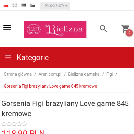
currency_h
POLSKI ZŁOTY
0
Kategorie
Strona główna
Aren.com.pl
Bielizna damska
Figi
Gorsenia Figi brazyliany Love game 845 kremowe
Gorsenia Figi brazyliany Love game 845
kremowe
118,
90
PLN