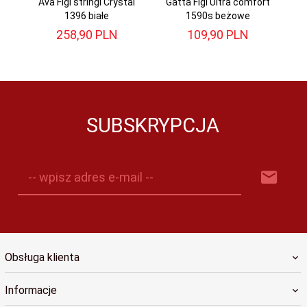
Ava Figi stringi Crystal
Gatta Figi Ultra comfort
1396 białe
1590s beżowe
258,
90
PLN
109,
90
PLN
SUBSKRYPCJA
-- wpisz adres e-mail --
Obsługa klienta
Informacje