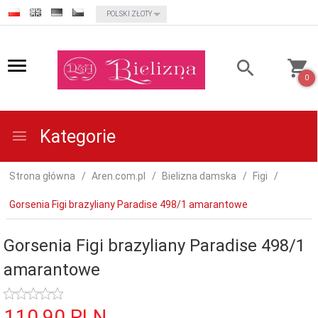
currency_h
POLSKI ZŁOTY
0
Kategorie
Strona główna
Aren.com.pl
Bielizna damska
Figi
Gorsenia Figi brazyliany Paradise 498/1 amarantowe
Gorsenia Figi brazyliany Paradise 498/1
amarantowe
110,
90
PLN