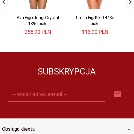
Ava Figi stringi Crystal
Gatta Figi Kiki 1443s
Ga
1396 białe
białe
258,
90
PLN
113,
90
PLN
SUBSKRYPCJA
-- wpisz adres e-mail --
Obsługa klienta