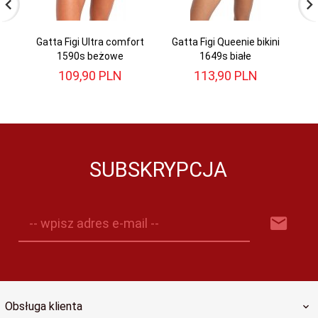
Gatta Figi Ultra comfort
Gatta Figi Queenie bikini
1590s beżowe
1649s białe
109,
90
PLN
113,
90
PLN
SUBSKRYPCJA
-- wpisz adres e-mail --
Obsługa klienta