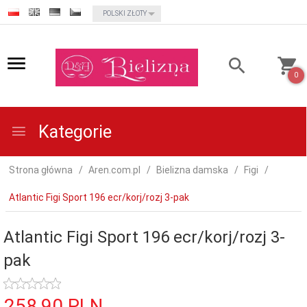
currency_h
POLSKI ZŁOTY
0
Kategorie
Strona główna
Aren.com.pl
Bielizna damska
Figi
Atlantic Figi Sport 196 ecr/korj/rozj 3-pak
Atlantic Figi Sport 196 ecr/korj/rozj 3-
pak
258,
90
PLN