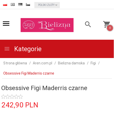
currency_h
POLSKI ZŁOTY
0
Kategorie
Strona główna
Aren.com.pl
Bielizna damska
Figi
Obsessive Figi Maderris czarne
Obsessive Figi Maderris czarne
242,
90
PLN