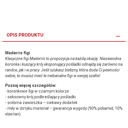
OPIS PRODUKTU
Maderris figi
Klasyczne figi Maderris to propozycja na każdą okazję. Niezawodna
koronka i kuszący krój eksponujący pośladki odnajdą się zarówno na
randce, jak i w pracy. Jeśli szukasz bielizny, która doda Ci pewności
siebie, to musisz mieć te niebanalne figi w swojej szafie!
Poznaj więcej szczegółów:
- koronkowe figi w czarnym kolorze
- seksowny krój podkreślający pośladki
- srebrna zawieszka – ciekawy dodatek
- miły w dotyku materiał – gwarancja wygody (90% poliamid, 10%
elastan)