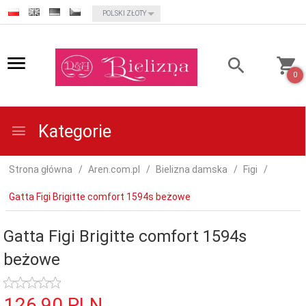
currency_h
POLSKI ZŁOTY
0
Kategorie
Strona główna
Aren.com.pl
Bielizna damska
Figi
Gatta Figi Brigitte comfort 1594s beżowe
Gatta Figi Brigitte comfort 1594s
beżowe
126,
90
PLN