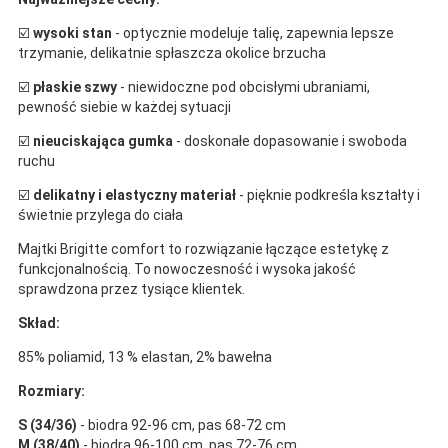
☑️
wysoki stan
- optycznie modeluje talię, zapewnia lepsze
trzymanie, delikatnie spłaszcza okolice brzucha
☑️
płaskie szwy
- niewidoczne pod obcisłymi ubraniami,
pewność siebie w każdej sytuacji
☑️
nieuciskająca gumka
- doskonałe dopasowanie i swoboda
ruchu
☑️
delikatny i elastyczny materiał
- pięknie podkreśla kształty i
świetnie przylega do ciała
Majtki Brigitte comfort to rozwiązanie łączące estetykę z
funkcjonalnością. To nowoczesność i wysoka jakość
sprawdzona przez tysiące klientek.
Skład:
85% poliamid, 13 % elastan, 2% bawełna
Rozmiary:
S (34/36)
- biodra 92-96 cm, pas 68-72 cm
M (38/40)
- biodra 96-100 cm, pas 72-76 cm