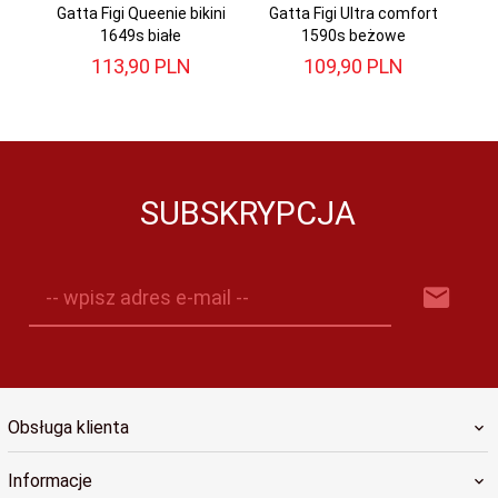
Gatta Figi Queenie bikini
Gatta Figi Ultra comfort
1649s białe
1590s beżowe
113,
90
PLN
109,
90
PLN
SUBSKRYPCJA
-- wpisz adres e-mail --
Obsługa klienta
Informacje