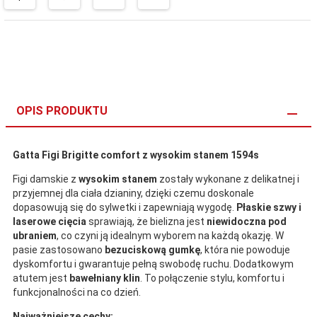
OPIS PRODUKTU
Gatta Figi Brigitte comfort z wysokim stanem 1594s
Figi damskie z
wysokim stanem
zostały wykonane z delikatnej i
przyjemnej dla ciała dzianiny, dzięki czemu doskonale
dopasowują się do sylwetki i zapewniają wygodę.
Płaskie szwy i
laserowe cięcia
sprawiają, że bielizna jest
niewidoczna pod
ubraniem
, co czyni ją idealnym wyborem na każdą okazję. W
pasie zastosowano
bezuciskową gumkę
, która nie powoduje
dyskomfortu i gwarantuje pełną swobodę ruchu. Dodatkowym
atutem jest
bawełniany klin
. To połączenie stylu, komfortu i
funkcjonalności na co dzień.
Najważniejsze cechy: