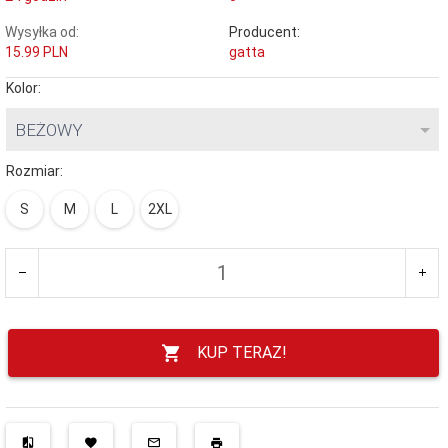
Wysyłka od:
Producent:
15.99 PLN
gatta
Kolor:
BEŻOWY
Rozmiar:
S
M
L
2XL
KUP TERAZ!