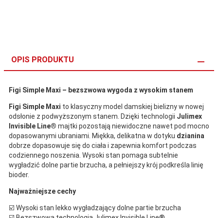
OPIS PRODUKTU
Figi Simple Maxi – bezszwowa wygoda z wysokim stanem
Figi Simple Maxi
to klasyczny model damskiej bielizny w nowej
odsłonie z podwyższonym stanem. Dzięki technologii
Julimex
Invisible Line®
majtki pozostają niewidoczne nawet pod mocno
dopasowanymi ubraniami. Miękka, delikatna w dotyku
dzianina
dobrze dopasowuje się do ciała i zapewnia komfort podczas
codziennego noszenia. Wysoki stan pomaga subtelnie
wygładzić dolne partie brzucha, a pełniejszy krój podkreśla linię
bioder.
Najważniejsze cechy
☑️ Wysoki stan lekko wygładzający dolne partie brzucha
☑️ Bezszwowa technologia Julimex Invisible Line®