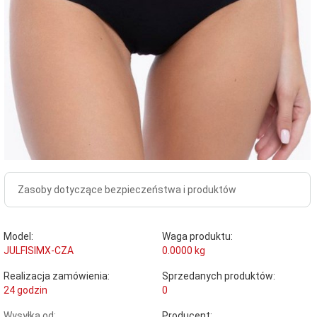
Zasoby dotyczące bezpieczeństwa i produktów
Model:
Waga produktu:
JULFISIMX-CZA
0.0000
kg
Realizacja zamówienia:
Sprzedanych produktów:
24 godzin
0
Wysyłka od:
Producent: