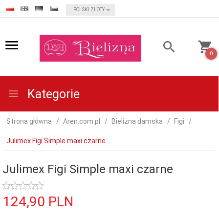
currency_h
POLSKI ZŁOTY
0
Kategorie
Strona główna
Aren.com.pl
Bielizna damska
Figi
Julimex Figi Simple maxi czarne
Julimex Figi Simple maxi czarne
124,
90
PLN