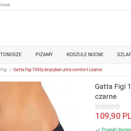
howek
STONOSZE
PIŻAMY
KOSZULE NOCNE
SZLAF
Figi
Gatta Figi 1592s brazylian ultra comfort czarne
Gatta Figi 
czarne
109,
90
P
Produkt dostęp