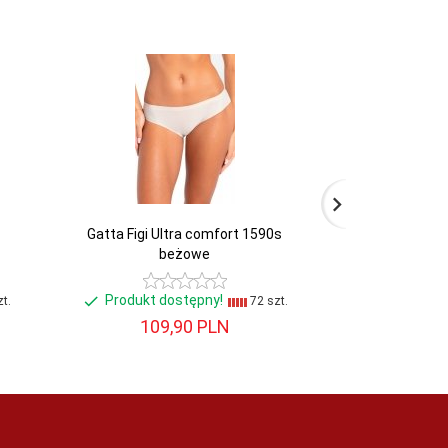
Gatta Figi Ultra comfort 1590s
Gatta Figi Queen
beżowe
Produkt dostępny!
Produkt do
t.
72 szt.
109,
90
PLN
113,