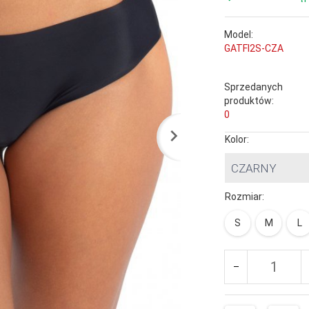
Model:
GATFI2S-CZA
Sprzedanych
produktów:
0
Kolor:
CZARNY
Rozmiar:
S
M
L