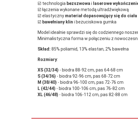
☑️ technologia
bezszwowa
i
laserowe wykończeni
☑️ łączenia wykonane metodą ultradźwiękową
☑️ elastyczny
materiał dopasowujący się do ciała
☑️
bawełniany klin
i bezuciskowa gumka
Model idealnie sprawdzi się do codziennego nosze
Minimalistyczna forma w połączeniu z nowoczesn
Skład:
85% poliamid, 13% elastan, 2% bawełna
Rozmiary
:
XS (32/34)
- biodra 88-92 cm, pas 64-68 cm
S (34/36)
- biodra 92-96 cm, pas 68-72 cm
M (38/40)
- biodra 96-100 cm, pas 72-76 cm
L (42/44)
- biodra 100-106 cm, pas 76-82 cm
XL (46/48)
- biodra 106-112 cm, pas 82-88 cm