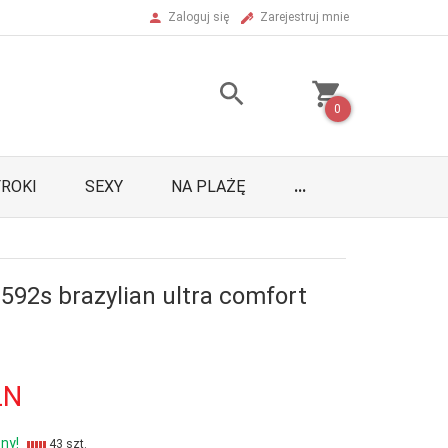
Zaloguj się
Zarejestruj mnie
0
ROKI
SEXY
NA PLAŻĘ
...
1592s brazylian ultra comfort
LN
ny!
43 szt.