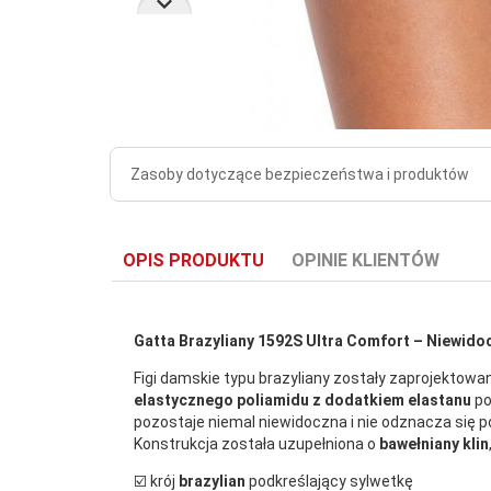
Zasoby dotyczące bezpieczeństwa i produktów
OPIS PRODUKTU
OPINIE KLIENTÓW
Gatta Brazyliany 1592S Ultra Comfort – Niewido
Figi damskie typu brazyliany zostały zaprojektowa
elastycznego poliamidu z dodatkiem elastanu
po
pozostaje niemal niewidoczna i nie odznacza się p
Konstrukcja została uzupełniona o
bawełniany klin
☑️ krój
brazylian
podkreślający sylwetkę