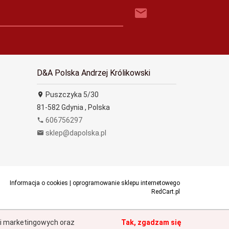
D&A Polska Andrzej Królikowski
Puszczyka 5/30
81-582
Gdynia
,
Polska
606756297
sklep@dapolska.pl
Informacja o cookies
|
oprogramowanie sklepu internetowego
RedCart.pl
h i marketingowych oraz
Tak, zgadzam się