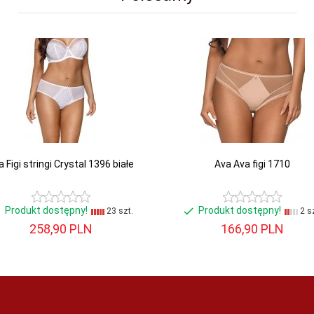
 Figi stringi Crystal 1396 białe
Ava Ava figi 1710
Produkt dostępny!
Produkt dostępny!
23 szt.
2 sz
258,
90
PLN
166,
90
PLN