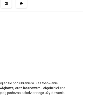
glądzie pod ubraniem. Zastosowanie
źwiękowej
oraz
laserowemu cięciu
bielizna
godę podczas całodziennego użytkowania.