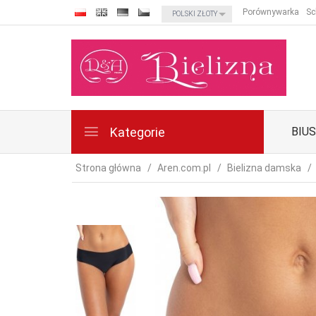
currency_h
Porównywarka
Sc
POLSKI ZŁOTY
Kategorie
BIU
Strona główna
Aren.com.pl
Bielizna damska