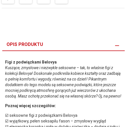
OPIS PRODUKTU
Figi z podwiązkami Belovya
Kuszące, zmysłowe i niezwykle seksowne – tak, to właśnie figi z
kolekcji Belovya! Doskonale podkreśla kobiece kształty oraz zadbają
o pełnię komfortu i wygody, również na co dzień! Pikantnym
dodatkiem do tego modelu są seksowne podwiązki, które jeszcze
mocniej podkręcą atmosferę gorących już wieczorów z ukochana
osobą. Masz ochotę przekonać się na własnej skórze? Oj, na pewno!
Poznaj więcej szczegółów:
☑️ seksowne figi z podwiązkami Belovya
☑️ wyjątkowy, pełen seksapilu fason – zmysłowy wygląd
☑️ elegancka koronka i miła w dotyku siateczka – dodają szyku i