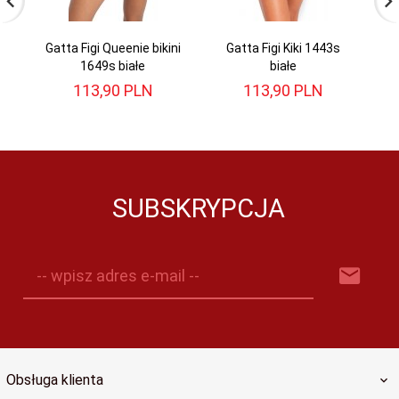
Gatta Figi Queenie bikini
Gatta Figi Kiki 1443s
1649s białe
białe
113,
90
PLN
113,
90
PLN
SUBSKRYPCJA
-- wpisz adres e-mail --
Obsługa klienta