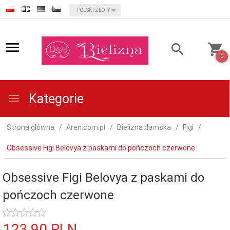
currency_h
POLSKI ZŁOTY
0
Kategorie
Strona główna
Aren.com.pl
Bielizna damska
Figi
Obsessive Figi Belovya z paskami do pończoch czerwone
Obsessive Figi Belovya z paskami do
pończoch czerwone
123,
90
PLN