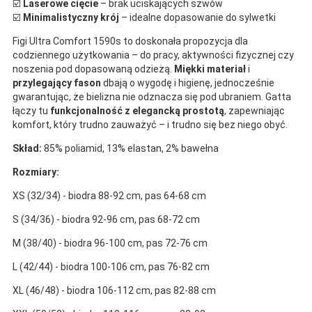
☑️
Laserowe cięcie
– brak uciskających szwów
☑️
Minimalistyczny krój
– idealne dopasowanie do sylwetki
Figi Ultra Comfort 1590s to doskonała propozycja dla
codziennego użytkowania – do pracy, aktywności fizycznej czy
noszenia pod dopasowaną odzieżą.
Miękki materiał
i
przylegający fason
dbają o wygodę i higienę, jednocześnie
gwarantując, że bielizna nie odznacza się pod ubraniem. Gatta
łączy tu
funkcjonalność z elegancką prostotą
, zapewniając
komfort, który trudno zauważyć – i trudno się bez niego obyć.
Skład:
85% poliamid, 13% elastan, 2% bawełna
Rozmiary:
XS (32/34) - biodra 88-92 cm, pas 64-68 cm
S (34/36) - biodra 92-96 cm, pas 68-72 cm
M (38/40) - biodra 96-100 cm, pas 72-76 cm
L (42/44) - biodra 100-106 cm, pas 76-82 cm
XL (46/48) - biodra 106-112 cm, pas 82-88 cm