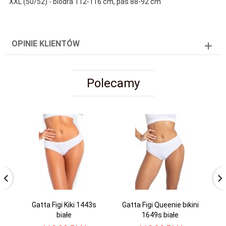
XXL (50/52) - biodra 112-116 cm, pas 88-92 cm
OPINIE KLIENTÓW
Polecamy
Gatta Figi Kiki 1443s
Gatta Figi Queenie bikini
A
białe
1649s białe