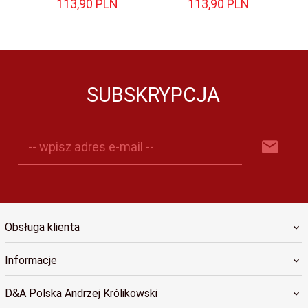
113,
90
PLN
113,
90
PLN
SUBSKRYPCJA
-- wpisz adres e-mail --
Obsługa klienta
Informacje
D&A Polska Andrzej Królikowski