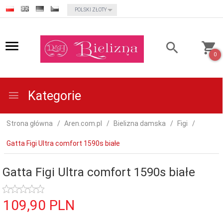
currency_h
POLSKI ZŁOTY
0
Kategorie
Strona główna
Aren.com.pl
Bielizna damska
Figi
Gatta Figi Ultra comfort 1590s białe
Gatta Figi Ultra comfort 1590s białe
109,
90
PLN