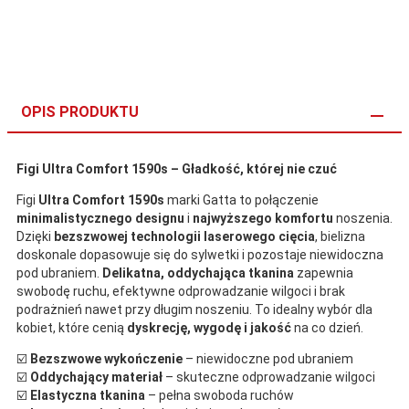
OPIS PRODUKTU
Figi Ultra Comfort 1590s – Gładkość, której nie czuć
Figi
Ultra Comfort 1590s
marki Gatta to połączenie
minimalistycznego designu
i
najwyższego komfortu
noszenia.
Dzięki
bezszwowej technologii laserowego cięcia
, bielizna
doskonale dopasowuje się do sylwetki i pozostaje niewidoczna
pod ubraniem.
Delikatna, oddychająca tkanina
zapewnia
swobodę ruchu, efektywne odprowadzanie wilgoci i brak
podrażnień nawet przy długim noszeniu. To idealny wybór dla
kobiet, które cenią
dyskrecję, wygodę i jakość
na co dzień.
☑️
Bezszwowe wykończenie
– niewidoczne pod ubraniem
☑️
Oddychający materiał
– skuteczne odprowadzanie wilgoci
☑️
Elastyczna tkanina
– pełna swoboda ruchów