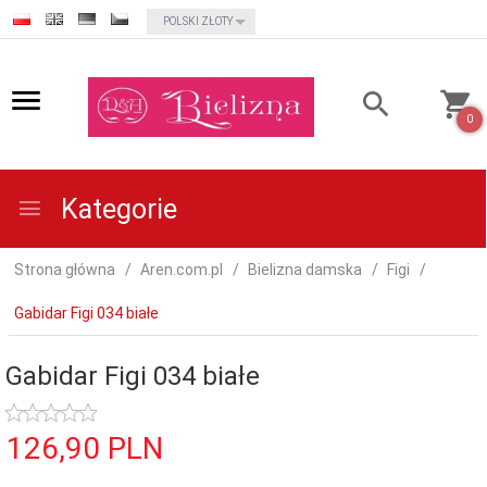
currency_h
POLSKI ZŁOTY
0
Kategorie
Strona główna
Aren.com.pl
Bielizna damska
Figi
Gabidar Figi 034 białe
Gabidar Figi 034 białe
126,
90
PLN