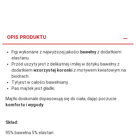
OPIS PRODUKTU
Figi wykonane z najwyższej jakości
bawełny
z dodatkiem
elastanu.
Przód uszyty jest z delikatnej i miłej w dotyku bawełny z
dodatkiem
wzorzystej koronki
z motywem kwiatowym na
biodrach.
Tył jest w całości bawełniany.
Pas majtek jest gładki.
Majtki doskonale dopasowują się do ciała, dając poczucie
komfortu i wygody
.
Skład:
95% bawełna 5% elastan