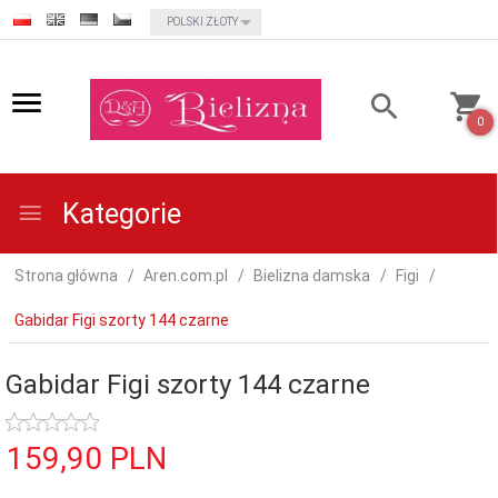
currency_h
POLSKI ZŁOTY
0
Kategorie
Strona główna
Aren.com.pl
Bielizna damska
Figi
Gabidar Figi szorty 144 czarne
Gabidar Figi szorty 144 czarne
159,
90
PLN