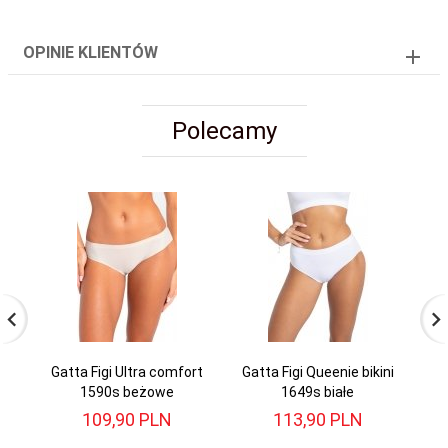
OPINIE KLIENTÓW
Polecamy
Gatta Figi Ultra comfort
Gatta Figi Queenie bikini
1590s beżowe
1649s białe
109,
90
PLN
113,
90
PLN