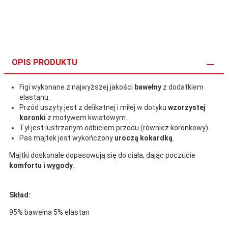
OPIS PRODUKTU
Figi wykonane z najwyższej jakości
bawełny
z dodatkiem
elastanu.
Przód uszyty jest z delikatnej i miłej w dotyku
wzorzystej
koronki
z motywem kwiatowym.
Tył jest lustrzanym odbiciem przodu (również koronkowy).
Pas majtek jest wykończony
uroczą kokardką
.
Majtki doskonale dopasowują się do ciała, dając poczucie
komfortu i wygody
.
Skład:
95% bawełna 5% elastan