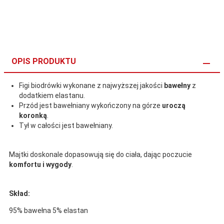
OPIS PRODUKTU
Figi biodrówki wykonane z najwyższej jakości
bawełny
z
dodatkiem elastanu.
Przód jest bawełniany wykończony na górze
uroczą
koronką
.
Tył w całości jest bawełniany.
Majtki doskonale dopasowują się do ciała, dając poczucie
komfortu i wygody
.
Skład:
95% bawełna 5% elastan