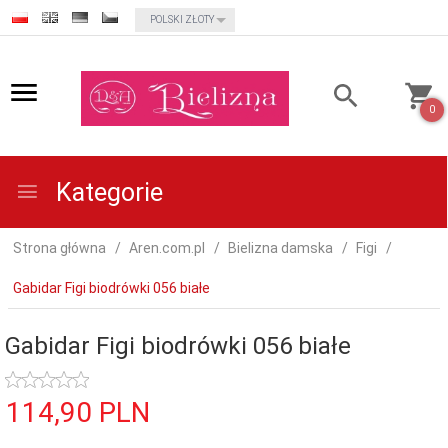
currency_h
POLSKI ZŁOTY
0
Kategorie
Strona główna
Aren.com.pl
Bielizna damska
Figi
Gabidar Figi biodrówki 056 białe
Gabidar Figi biodrówki 056 białe
114,
90
PLN