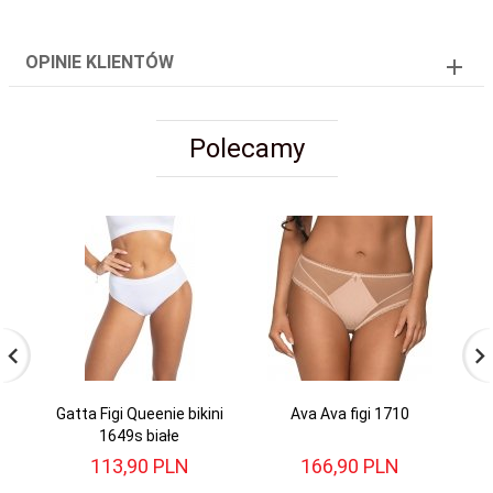
OPINIE KLIENTÓW
Polecamy
Gatta Figi Queenie bikini
Ava Ava figi 1710
Ga
1649s białe
113,
90
PLN
166,
90
PLN