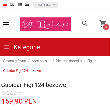
currency_h
POLSKI ZŁOTY
0
Kategorie
Strona główna
Aren.com.pl
Bielizna damska
Figi
Gabidar Figi 124 beżowe
Gabidar Figi 124 beżowe
159,
90
PLN