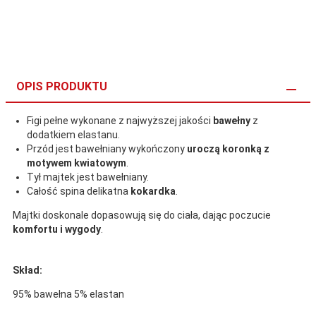
OPIS PRODUKTU
Figi pełne wykonane z najwyższej jakości
bawełny
z
dodatkiem elastanu.
Przód jest bawełniany wykończony
uroczą koronką z
motywem kwiatowym
.
Tył majtek jest bawełniany.
Całość spina delikatna
kokardka
.
Majtki doskonale dopasowują się do ciała, dając poczucie
komfortu i wygody
.
Skład:
95% bawełna 5% elastan