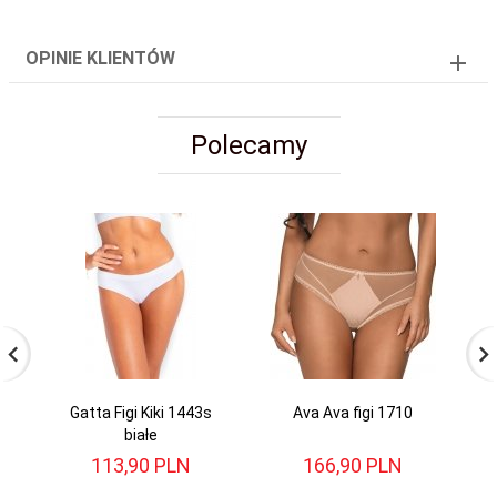
OPINIE KLIENTÓW
Polecamy
Gatta Figi Kiki 1443s
Ava Ava figi 1710
A
białe
113,
90
PLN
166,
90
PLN