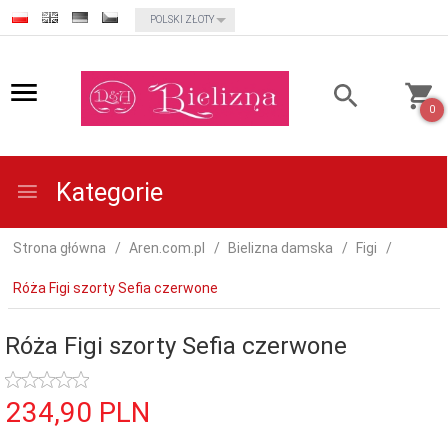
currency_h
POLSKI ZŁOTY
0
Kategorie
Strona główna
Aren.com.pl
Bielizna damska
Figi
Róża Figi szorty Sefia czerwone
Róża Figi szorty Sefia czerwone
234,
90
PLN