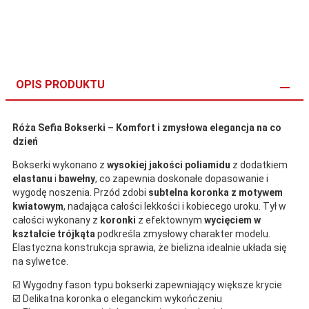
OPIS PRODUKTU
Róża Sefia Bokserki – Komfort i zmysłowa elegancja na co
dzień
Bokserki wykonano z
wysokiej jakości poliamidu
z dodatkiem
elastanu
i
bawełny
, co zapewnia doskonałe dopasowanie i
wygodę noszenia. Przód zdobi
subtelna koronka z motywem
kwiatowym
, nadająca całości lekkości i kobiecego uroku. Tył w
całości wykonany z
koronki
z efektownym
wycięciem w
kształcie trójkąta
podkreśla zmysłowy charakter modelu.
Elastyczna konstrukcja sprawia, że bielizna idealnie układa się
na sylwetce.
☑️ Wygodny fason typu bokserki zapewniający większe krycie
☑️ Delikatna koronka o eleganckim wykończeniu