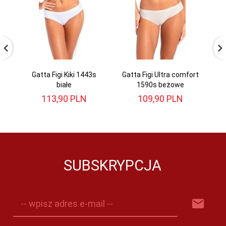
Gatta Figi Kiki 1443s
Gatta Figi Ultra comfort
białe
1590s beżowe
113,
90
PLN
109,
90
PLN
SUBSKRYPCJA
-- wpisz adres e-mail --