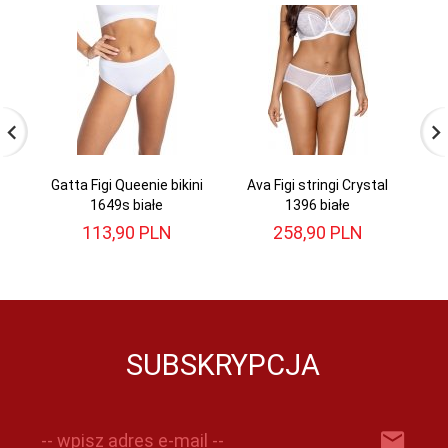
Gatta Figi Queenie bikini
Ava Figi stringi Crystal
Ga
1649s białe
1396 białe
113,
90
PLN
258,
90
PLN
SUBSKRYPCJA
-- wpisz adres e-mail --