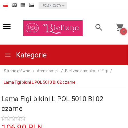
currency_h
POLSKI ZŁOTY
0
Kategorie
Strona główna
Aren.com.pl
Bielizna damska
Figi
Lama Figi bikini L POL 5010 BI 02 czarne
Lama Figi bikini L POL 5010 BI 02
czarne
106,
90
PLN