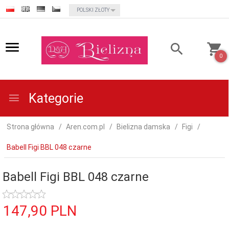
currency_h
POLSKI ZŁOTY
0
Kategorie
Strona główna
Aren.com.pl
Bielizna damska
Figi
Babell Figi BBL 048 czarne
Babell Figi BBL 048 czarne
147,
90
PLN