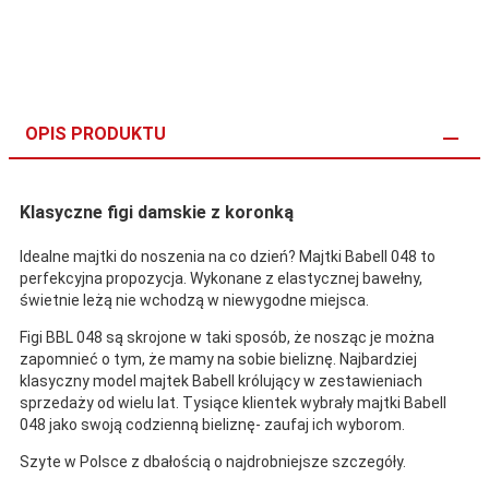
OPIS PRODUKTU
Klasyczne figi damskie z koronką
Idealne majtki do noszenia na co dzień? Majtki Babell 048 to
perfekcyjna propozycja. Wykonane z elastycznej bawełny,
świetnie leżą nie wchodzą w niewygodne miejsca.
Figi BBL 048 są skrojone w taki sposób, że nosząc je można
zapomnieć o tym, że mamy na sobie bieliznę. Najbardziej
klasyczny model majtek Babell królujący w zestawieniach
sprzedaży od wielu lat. Tysiące klientek wybrały majtki Babell
048 jako swoją codzienną bieliznę- zaufaj ich wyborom.
Szyte w Polsce z dbałością o najdrobniejsze szczegóły.