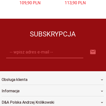
109,
90
PLN
113,
90
PLN
SUBSKRYPCJA
-- wpisz adres e-mail --
Obsługa klienta
Informacje
D&A Polska Andrzej Królikowski