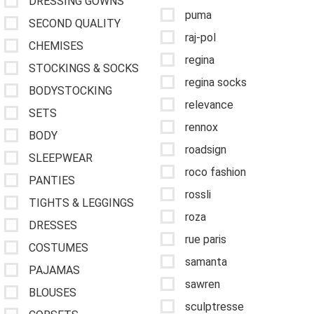
DRESSING GOWNS
puma
SECOND QUALITY
raj-pol
CHEMISES
regina
STOCKINGS & SOCKS
regina socks
BODYSTOCKING
relevance
SETS
rennox
BODY
roadsign
SLEEPWEAR
roco fashion
PANTIES
rossli
TIGHTS & LEGGINGS
roza
DRESSES
rue paris
COSTUMES
samanta
PAJAMAS
sawren
BLOUSES
sculptresse