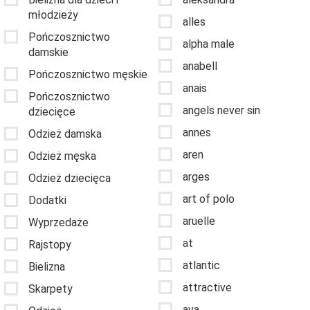
młodzieży
alles
Pończosznictwo
alpha male
damskie
anabell
Pończosznictwo męskie
anais
Pończosznictwo
angels never sin
dziecięce
annes
Odzież damska
aren
Odzież męska
arges
Odzież dziecięca
art of polo
Dodatki
aruelle
Wyprzedaże
at
Rajstopy
atlantic
Bielizna
attractive
Skarpety
ava