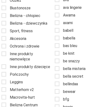
Odzież
ava lingerie
Biustonosze
Awama
Bielizna - chłopiec
axami
Bielizna - dziewczynka
babell
Sport, fitness
babella
Akcesoria
bas bleu
Ochrona i zdrowie
be knit
Inne produkty
niemowlęce
be snazzy
Inne produkty dziecięce
bella misteria
Pończochy
bella secret
Leggins
bellindaa
Matterhorn v2
bewear
Macrovita-hurt
bfg
Bielizna Centrum
bowix