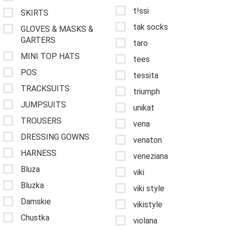
t!ssi
SKIRTS
tak socks
GLOVES & MASKS &
GARTERS
taro
MINI TOP HATS
tees
POS
tessita
TRACKSUITS
triumph
JUMPSUITS
unikat
TROUSERS
vena
DRESSING GOWNS
venaton
HARNESS
veneziana
Bluza
viki
Bluzka
viki style
Damskie
vikistyle
Chustka
violana