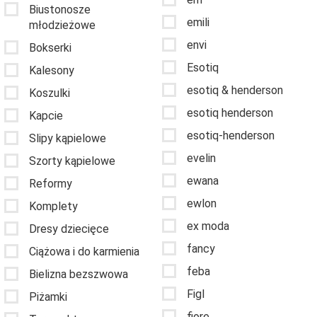
Biustonosze
emili
młodzieżowe
envi
Bokserki
Esotiq
Kalesony
esotiq & henderson
Koszulki
esotiq henderson
Kapcie
esotiq-henderson
Slipy kąpielowe
evelin
Szorty kąpielowe
ewana
Reformy
ewlon
Komplety
ex moda
Dresy dziecięce
fancy
Ciążowa i do karmienia
feba
Bielizna bezszwowa
Figl
Piżamki
fiore