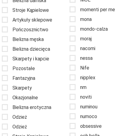
Bielizna damska
momenti per me
Stroje Kąpielowe
mona
Artykuły sklepowe
mondo-calza
Pończosznictwo
moraj
Bielizna męska
nacomi
Bielizna dziecięca
nessa
Skarpety i kapcie
Nife
Pozostałe
nipplex
Fantazyjna
nm
Skarpety
noviti
Okazjonalne
numinou
Bielizna erotyczna
numoco
Odzież
obsessive
Odzież
och bella