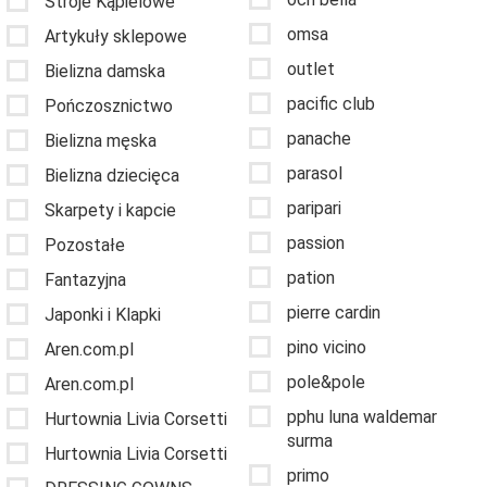
Stroje Kąpielowe
omsa
Artykuły sklepowe
outlet
Bielizna damska
pacific club
Pończosznictwo
panache
Bielizna męska
parasol
Bielizna dziecięca
paripari
Skarpety i kapcie
passion
Pozostałe
pation
Fantazyjna
pierre cardin
Japonki i Klapki
pino vicino
Aren.com.pl
pole&pole
Aren.com.pl
pphu luna waldemar
Hurtownia Livia Corsetti
surma
Hurtownia Livia Corsetti
primo