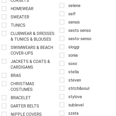
CORSETS
selene
HOMEWEAR
self
SWEATER
sensis
TUNICS
sesto senso
CLUBWEAR & DRESSES
sesto-senso
& TUNICS & BLOUSES
sloggi
SWIMWEARS & BEACH
COVER-UPS
sonia
JACKETS & COATS &
soxo
CARDIGANS
stella
BRAS
steven
CHRISTMAS
stitch&soul
COSTUMES
stylove
BRACELET
sublevel
GARTER BELTS
szata
NIPPLE COVERS