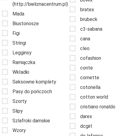
(http://bieliznacentrum.pl)
bratex
Mada
brubeck
Biustonosze
c3-sabana
Figi
cana
Stringi
cleo
Legginsy
cofashion
Ramiączka
conte
Wkładki
cornette
Seksowne komplety
cotonella
Pasy do pończoch
cotton world
Szorty
cristiano ronaldo
Slipy
darex
Szlafroki damskie
dcgirl
Wzory
de lafense