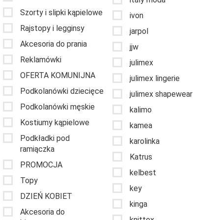
Szorty i slipki kąpielowe
ivon
Rajstopy i legginsy
jarpol
Akcesoria do prania
jjw
Reklamówki
julimex
OFERTA KOMUNIJNA
julimex lingerie
Podkolanówki dziecięce
julimex shapewear
Podkolanówki męskie
kalimo
Kostiumy kąpielowe
kamea
Podkładki pod
karolinka
ramiączka
Katrus
PROMOCJA
kelbest
Topy
key
DZIEŃ KOBIET
kinga
Akcesoria do
knittex