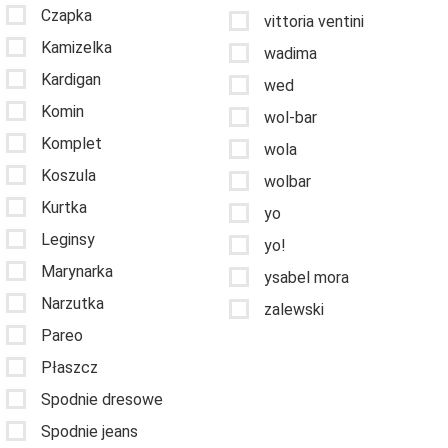
Czapka
vittoria ventini
Kamizelka
wadima
Kardigan
wed
Komin
wol-bar
Komplet
wola
Koszula
wolbar
Kurtka
yo
Leginsy
yo!
Marynarka
ysabel mora
Narzutka
zalewski
Pareo
Płaszcz
Spodnie dresowe
Spodnie jeans