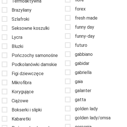
Termoaktywna
forex
Brazyliany
fresh made
Szlafroki
funny day
Seksowne koszulki
funny-day
Lycra
futuro
Bluzki
gabbiano
Pończochy samonośne
gabidar
Podkolanówki damskie
gabriella
Figi dziewczęce
gaia
Mikrofibra
galanter
Korygujące
gatta
Ciążowe
golden lady
Bokserki i slipki
golden lady/omsa
Kabaretki
gorsenia