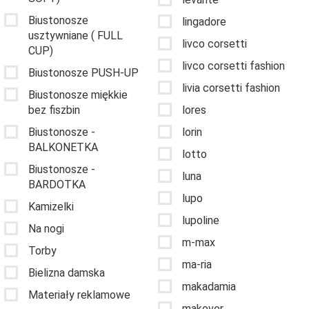
Biustonosze
lingadore
usztywniane ( FULL
livco corsetti
CUP)
livco corsetti fashion
Biustonosze PUSH-UP
livia corsetti fashion
Biustonosze miękkie
bez fiszbin
lores
Biustonosze -
lorin
BALKONETKA
lotto
Biustonosze -
luna
BARDOTKA
lupo
Kamizelki
lupoline
Na nogi
m-max
Torby
ma-ria
Bielizna damska
makadamia
Materiały reklamowe
makover