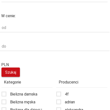
W cenie:
od
do
PLN
Kategorie
Producenci
Bielizna damska
4f
Bielizna męska
adrian
Bielizna dla dzieci i
aleksandra