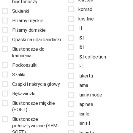
biustonoszy
konrad
Sukienki
kris line
Piżamy męskie
l l
Piżamy damskie
l&l
Opaski na uda/bandaski
l&l
Biustonosze do
karmienia
l&l collection
Podkoszulki
l-l
Szaliki
lakerta
Czapki i nakrycia głowy
lama
Rękawiczki
lanny mode
Biustonosze miękkie
lapinee
(SOFT)
leinle
Biustonosze
lenitif
półusztywniane (SEMI
SOFT)
levante