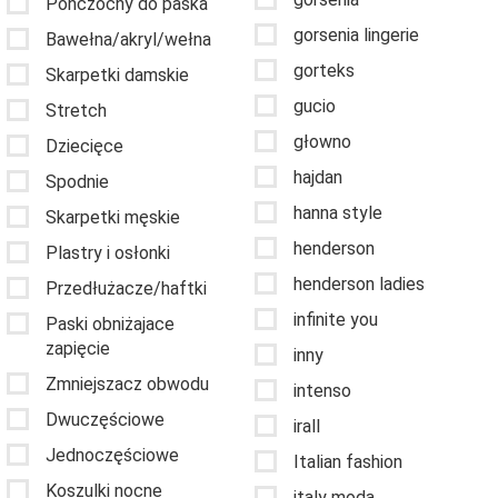
Pończochy do paska
gorsenia lingerie
Bawełna/akryl/wełna
gorteks
Skarpetki damskie
gucio
Stretch
głowno
Dziecięce
hajdan
Spodnie
hanna style
Skarpetki męskie
henderson
Plastry i osłonki
henderson ladies
Przedłużacze/haftki
infinite you
Paski obniżajace
zapięcie
inny
Zmniejszacz obwodu
intenso
Dwuczęściowe
irall
Jednoczęściowe
Italian fashion
Koszulki nocne
italy moda