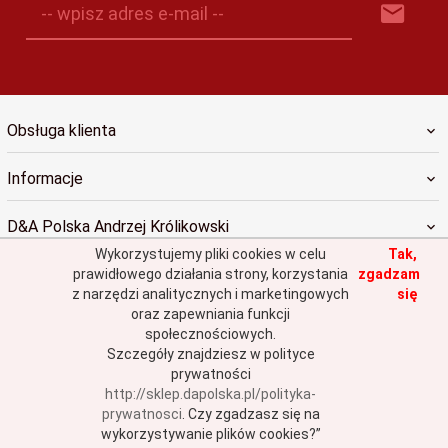
-- wpisz adres e-mail --
Obsługa klienta
Informacje
D&A Polska Andrzej Królikowski
Wykorzystujemy pliki cookies w celu
Tak,
prawidłowego działania strony, korzystania
zgadzam
z narzędzi analitycznych i marketingowych
się
oraz zapewniania funkcji
społecznościowych.
sklep@dapolska.pl
Szczegóły znajdziesz w polityce
prywatności
http://sklep.dapolska.pl/polityka-
Informacja o cookies
|
oprogramowanie sklepu internetowego
RedCart.pl
prywatnosci
.
Czy zgadzasz się na
wykorzystywanie plików cookies?”