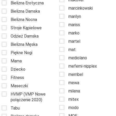
Bielizna Erotyczna
marcinkowski
Bielizna Damska
marilyn
Bielizna Nocna
mariss
Stroje Kąpielowe
marko
Odzież Damska
martel
Bielizna Męska
mat
Piękne Nogi
mediolano
Mama
mefemi-nipplex
Dziecko
merribel
Fitness
mewa
Maseczki
milena
HVMP (VMP Nowe
mitex
połączenie 2020)
modo
Tabu
MOE