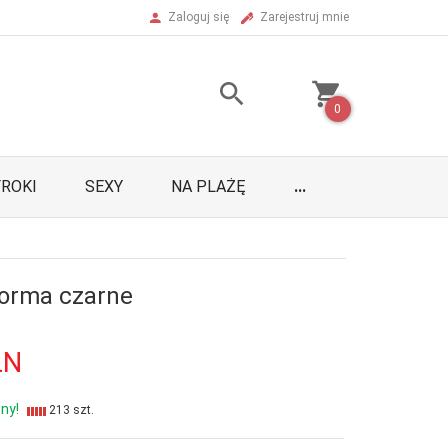
Zaloguj się
Zarejestruj mnie
0
ROKI
SEXY
NA PLAŻĘ
...
Norma czarne
LN
ny!
213 szt.