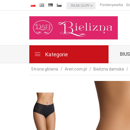
currency_h
Porównywarka
Sc
POLSKI ZŁOTY
Kategorie
BIU
Strona główna
Aren.com.pl
Bielizna damska