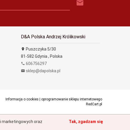
D&A Polska Andrzej Królikowski
Puszczyka 5/30
81-582
Gdynia
,
Polska
606756297
sklep@dapolska.pl
Informacja o cookies
|
oprogramowanie sklepu internetowego
RedCart.pl
h i marketingowych oraz
Tak, zgadzam się