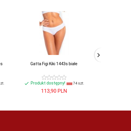
0s
Gatta Figi Kiki 1443s białe
Ava Ava
Produkt dostępny!
Produkt d
zt.
74 szt.
113,
90
PLN
166,