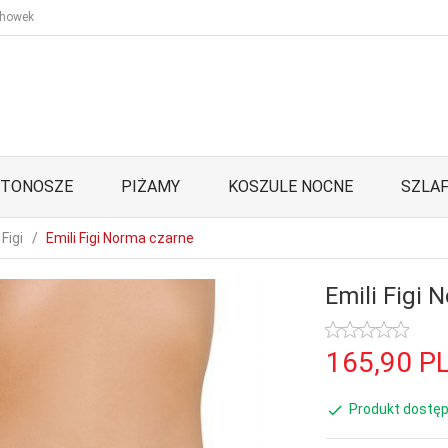
howek
STONOSZE
PIŻAMY
KOSZULE NOCNE
SZLAF
Figi
Emili Figi Norma czarne
Emili Figi 
165,
90
P
Produkt dostęp