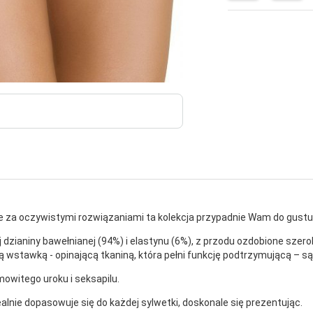
acie za oczywistymi rozwiązaniami ta kolekcja przypadnie Wam do gustu
 dzianiny bawełnianej (94%) i elastynu (6%), z przodu ozdobione sze
wstawką - opinającą tkaniną, która pełni funkcję podtrzymującą – są 
mowitego uroku i seksapilu.
lnie dopasowuje się do każdej sylwetki, doskonale się prezentując.