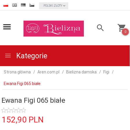
currency_h
POLSKI ZŁOTY
0
Kategorie
Strona główna
Aren.com.pl
Bielizna damska
Figi
Ewana Figi 065 białe
Ewana Figi 065 białe
152,
90
PLN