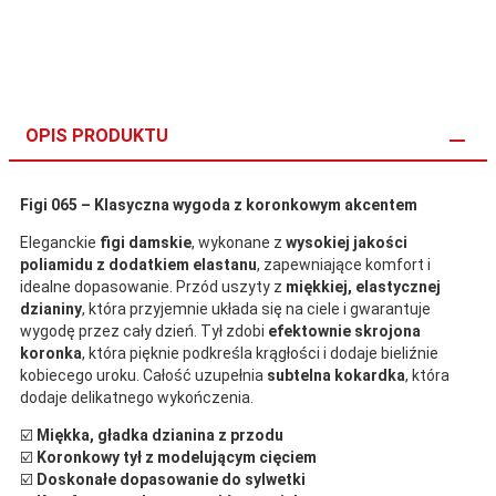
OPIS PRODUKTU
Figi 065 – Klasyczna wygoda z koronkowym akcentem
Eleganckie
figi damskie
, wykonane z
wysokiej jakości
poliamidu z dodatkiem elastanu
, zapewniające komfort i
idealne dopasowanie. Przód uszyty z
miękkiej, elastycznej
dzianiny
, która przyjemnie układa się na ciele i gwarantuje
wygodę przez cały dzień. Tył zdobi
efektownie skrojona
koronka
, która pięknie podkreśla krągłości i dodaje bieliźnie
kobiecego uroku. Całość uzupełnia
subtelna kokardka
, która
dodaje delikatnego wykończenia.
☑️
Miękka, gładka dzianina z przodu
☑️
Koronkowy tył z modelującym cięciem
☑️
Doskonałe dopasowanie do sylwetki