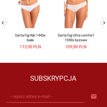
Gatta Figi Kiki 1443s
Gatta Figi Ultra comfort
A
białe
1590s beżowe
113,
90
PLN
109,
90
PLN
SUBSKRYPCJA
-- wpisz adres e-mail --