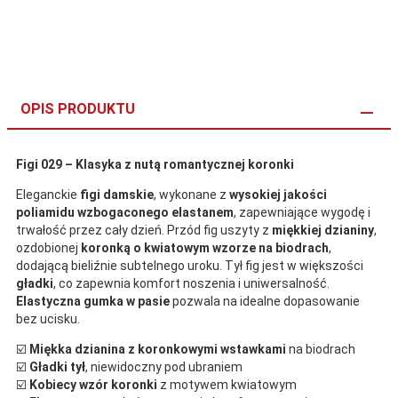
OPIS PRODUKTU
Figi 029 – Klasyka z nutą romantycznej koronki
Eleganckie
figi damskie
, wykonane z
wysokiej jakości
poliamidu wzbogaconego elastanem
, zapewniające wygodę i
trwałość przez cały dzień. Przód fig uszyty z
miękkiej dzianiny
,
ozdobionej
koronką o kwiatowym wzorze na biodrach
,
dodającą bieliźnie subtelnego uroku. Tył fig jest w większości
gładki
, co zapewnia komfort noszenia i uniwersalność.
Elastyczna gumka w pasie
pozwala na idealne dopasowanie
bez ucisku.
☑️
Miękka dzianina z koronkowymi wstawkami
na biodrach
☑️
Gładki tył
, niewidoczny pod ubraniem
☑️
Kobiecy wzór koronki
z motywem kwiatowym