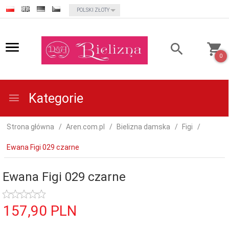
currency_h
POLSKI ZŁOTY
0
Kategorie
Strona główna
Aren.com.pl
Bielizna damska
Figi
Ewana Figi 029 czarne
Ewana Figi 029 czarne
157,
90
PLN