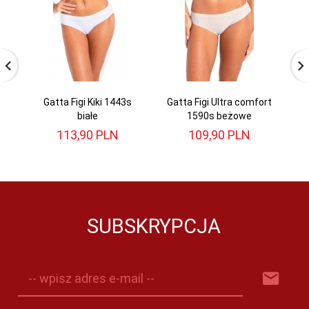
Gatta Figi Kiki 1443s
Gatta Figi Ultra comfort
Ga
białe
1590s beżowe
113,
90
PLN
109,
90
PLN
SUBSKRYPCJA
-- wpisz adres e-mail --